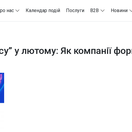
ро нас
Календар подій
Послуги
B2B
Новини
су” у лютому: Як компанії фо