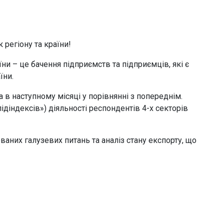
 регіону та країни!
ни – це бачення підприємств та підприємців, які є
їни.
 в наступному місяці у порівнянні з попереднім.
підіндексів») діяльності респондентів 4-х секторів
аних галузевих питань та аналіз стану експорту, що