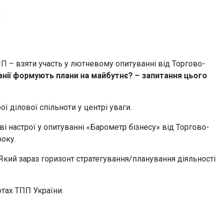
П – взяти участь у лютневому опитуванні від Торгово-
анії формують плани на майбутнє? – запитання цього
ї ділової спільноти у центрі уваги.
 настрої у опитуванні «Барометр бізнесу» від Торгово-
року.
 Який зараз горизонт стратегування/планування діяльності
тах ТПП України.