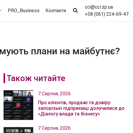
cci@cci.zp.ua
PRO_Business
Контакти
+38 (061) 224-69-47
рмують плани на майбутнє?
Також читайте
7 Серпня, 2026
Про клієнтів, продажі та довіру:
запорізькі підприємці долучилися до
«Діалогу влади та бізнесу»
7 Серпня, 2026