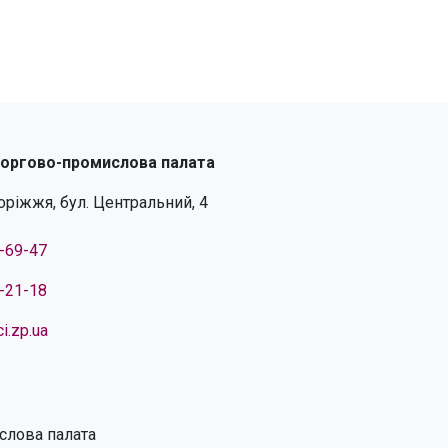
торгово-промислова палата
поріжжя, бул. Центральний, 4
4-69-47
4-21-18
i.zp.ua
слова палата