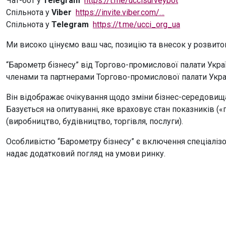
Чат-бот у
Telegram
https://t.me/uccisurveybot
Спільнота у
Viber
https://invite.viber.com/…
Спільнота у
Telegram
https://t.me/ucci_org_ua
Ми високо цінуємо ваш час, позицію та внесок у розвиток
“Барометр бізнесу” від Торгово-промислової палати Украї
членами та партнерами Торгово-промислової палати Укра
Він відображає очікування щодо зміни бізнес-середовища
Базується на опитуванні, яке враховує стан показників («
(виробництво, будівництво, торгівля, послуги).
Особливістю “Барометру бізнесу” є включення спеціалізов
надає додатковий погляд на умови ринку.