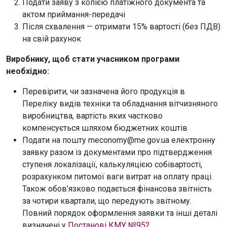
Подати заяву з копією платіжного документа та
актом приймання-передачі
Після схвалення — отримати 15% вартості (без ПДВ)
на свій рахунок
Виробнику, щоб стати учасником програми
необхідно:
Перевірити, чи зазначена його продукція в
Переліку видів техніки та обладнання вітчизняного
виробництва, вартість яких частково
компенсується шляхом бюджетних коштів
Подати на пошту meconomy@me.gov.ua електронну
заявку разом із документами про підтвердження
ступеня локалізації, калькуляцією собівартості,
розрахунком питомої ваги витрат на оплату праці.
Також обов’язково подається фінансова звітність
за чотири квартали, що передують звітному.
Повний порядок оформлення заявки та інші деталі
визначені у
Постанові КМУ №952
.