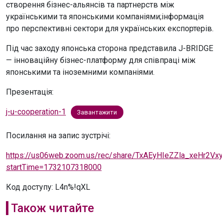
створення бізнес-альянсів та партнерств між
українськими та японськими компаніями;інформація
про перспективні сектори для українських експортерів.
Під час заходу японська сторона представила J-BRIDGE
— інноваційну бізнес-платформу для співпраці між
японськими та іноземними компаніями.
Презентація:
j-u-cooperation-1
Завантажити
Посилання на запис зустрічі:
https://us06web.zoom.us/rec/share/TxAEyHIeZZla_xeHr
startTime=1732107318000
Код доступу: L4n%!qXL
Також читайте