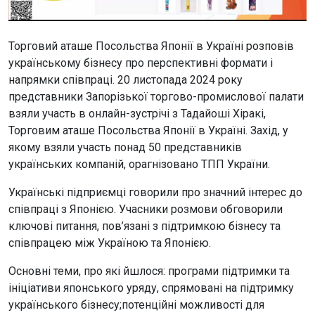
Торговий аташе Посольства Японії в Україні розповів
українському бізнесу про перспективні формати і
напрямки співпраці. 20 листопада 2024 року
представники Запорізької торгово-промислової палати
взяли участь в онлайн-зустрічі з Тадайоші Хіракі,
Торговим аташе Посольства Японії в Україні. Захід, у
якому взяли участь понад 50 представників
українських компаній, орагнізовано ТПП України.
Українські підприємці говорили про значний інтерес до
співпраці з Японією. Учасники розмови обговорили
ключові питання, пов’язані з підтримкою бізнесу та
співпрацею між Україною та Японією.
Основні теми, про які йшлося: програми підтримки та
ініціативи японського уряду, спрямовані на підтримку
українського бізнесу;потенційні можливості для