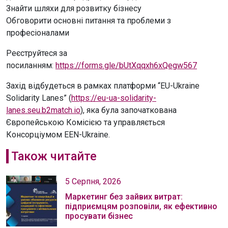
Знайти шляхи для розвитку бізнесу
Обговорити основні питання та проблеми з
професіоналами
Реєструйтеся за
посиланням:
https://forms.gle/bUtXqqxh6xQegw567
Захід відбудеться в рамках платформи “EU-Ukraine
Solidarity Lanes” (
https://eu-ua-solidarity-
lanes.seu.b2match.io
), яка була започаткована
Європейською Комісією та управляється
Консорціумом EEN-Ukraine.
Також читайте
5 Серпня, 2026
Маркетинг без зайвих витрат:
підприємцям розповіли, як ефективно
просувати бізнес