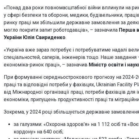
«Понад два роки повномасштабної війни вплинули на рино
у сфері безпеки та оборони, медики, будівельники, праці
ринку праці ми збільшили державне замовлення за деяки
могло покрити запит роботодавців», – зазначила
Перша в
України Юлія Свириденко
.
«Україна вже зараз потребує і потребуватиме надалі вели
спеціальностей, саперів, інженерів тощо. Наше завдання 
економіка-ринок праці», – зазначив
Міністр освіти і нау
При формуванні середньострокового прогнозу на 2024-20
праці та відповідні потреби у фахівцях, Ukrainian Facility
від Міжнародної організації праці, потреби фахівців для 
економіки, припущень продуктивності праці та міграційни
Зокрема, у 2024 році збільшується державне замовлення 
за галузями: «Охорона здоров’я» на 1 112 осіб та «Во
кордону» на 640 осіб;