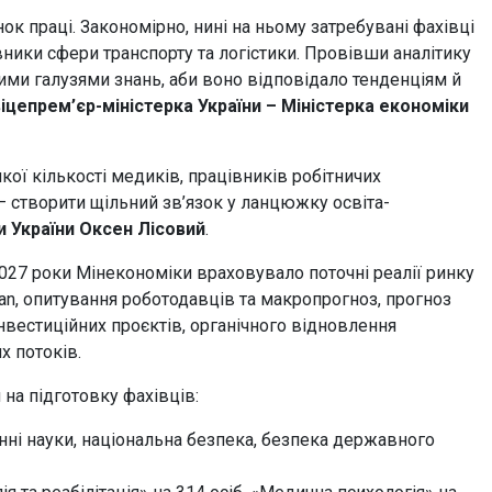
к праці. Закономірно, нині на ньому затребувані фахівці
вники сфери транспорту та логістики. Провівши аналітику
ми галузями знань, аби воно відповідало тенденціям й
іцепрем’єр-міністерка України – Міністерка економіки
кої кількості медиків, працівників робітничих
– створити щільний зв’язок у ланцюжку освіта-
ки України Оксен Лісовий
.
27 роки Мінекономіки враховувало поточні реалії ринку
 Plan, опитування роботодавців та макропрогноз, прогноз
інвестиційних проєктів, органічного відновлення
х потоків.
на підготовку фахівців:
єнні науки, національна безпека, безпека державного