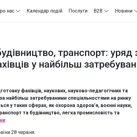
ро нас
Календар подій
Послуги
B2B
Новини
будівництво, транспорт: уря
хівців у найбільш затребуван
готовку фахівців, наукових, науково-педагогічних та
 за найбільш затребуваними спеціальностями на ринку
я у таких сферах, як охорона здоров’я, воєнні науки,
ранспорт та будівництво, легка промисловість та
їни
.
раїни 28 червня.