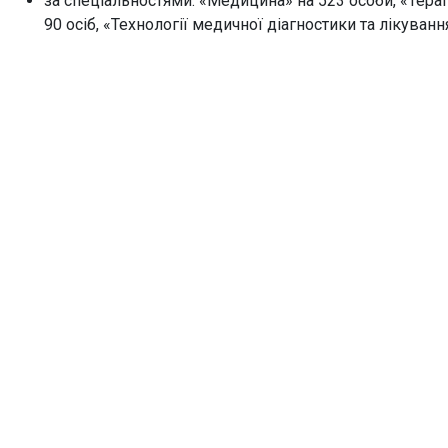
за спеціальностями: «Медицина» на 523 особи, «Терапі
90 осіб, «Технології медичної діагностики та лікуванн