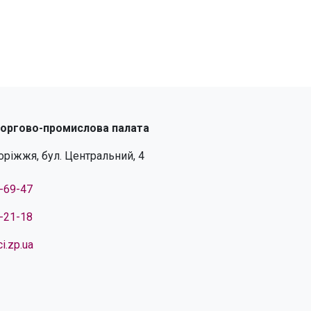
торгово-промислова палата
поріжжя, бул. Центральний, 4
4-69-47
4-21-18
i.zp.ua