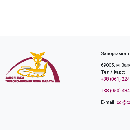
Запорізька 
69005, м. За
Тел./Факс:
+38 (061) 22
+38 (050) 48
E-mail:
cci@cc