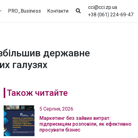
cci@cci.zp.ua
PRO_Business
Контакти
+38 (061) 224-69-47
д збільшив державне
их галузях
Також читайте
5 Серпня, 2026
Маркетинг без зайвих витрат:
підприємцям розповіли, як ефективно
просувати бізнес