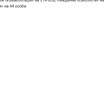
я та реабілітація» на 314 осіб, «Медична психологія» на
я» на 44 особи.