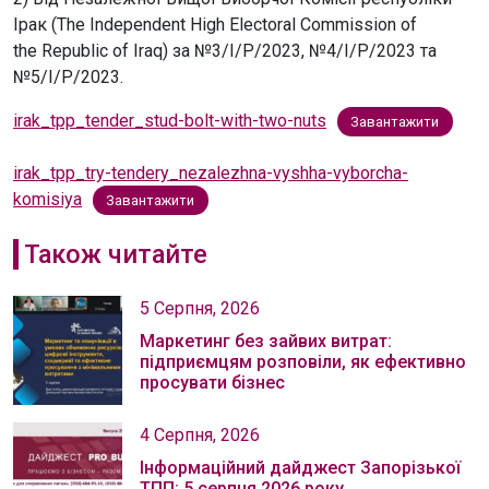
Ірак (The Independent High Electoral Commission of
the Republic of Iraq)
за №3/I/P/2023, №4/I/P/2023 та
№5/I/P/2023.
irak_tpp_tender_stud-bolt-with-two-nuts
Завантажити
irak_tpp_try-tendery_nezalezhna-vyshha-vyborcha-
komisiya
Завантажити
Також читайте
5 Серпня, 2026
Маркетинг без зайвих витрат:
підприємцям розповіли, як ефективно
просувати бізнес
4 Серпня, 2026
Інформаційний дайджест Запорізької
ТПП: 5 серпня 2026 року