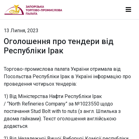
13 Липня, 2023
Оголошення про тендери від
Республіки Ірак
Торгово-промислова палата України отримала від
Посольства Республіки Ірак в Україні інформацію про
проведення чотирьох тендерів:
1) Від Міністерства Нафти Республіки Ірак
/ “North Refineries Company”
за №1023550 щодо
постачання Stud Bolt with to nuts (з англ. Шпилька з
двома гайками). Текст оголошення англійською
додається.
2) Від Незалежної Вищої Виборчої Комісії республіки