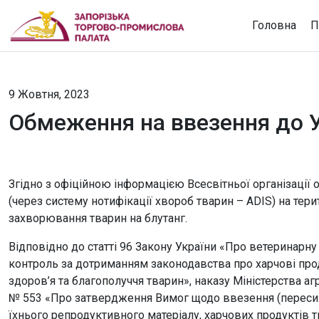
Головна
П
9 Жовтня, 2023
Обмеження на ввезення до У
Згідно з офіційною інформацією Всесвітньої організації
(через систему нотифікації хвороб тварин – ADIS) на тер
захворювання тварин на блутанг.
Відповідно до статті 96 Закону України «Про ветеринарн
контроль за дотриманням законодавства про харчові прод
здоров’я та благополуччя тварин», наказу Міністерства аг
№ 553 «Про затвердження Вимог щодо ввезення (пересил
їхнього репродуктивного матеріалу, харчових продуктів т