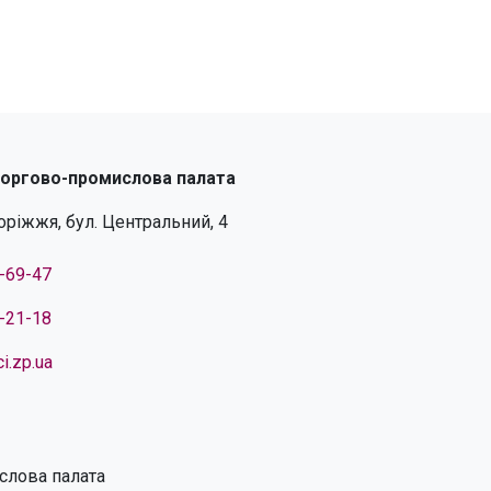
торгово-промислова палата
поріжжя, бул. Центральний, 4
4-69-47
4-21-18
i.zp.ua
слова палата