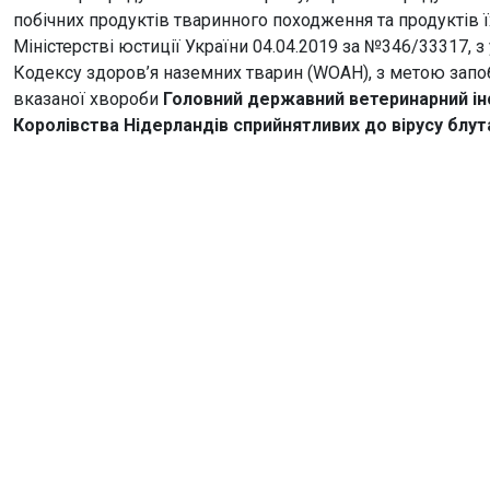
побічних продуктів тваринного походження та продуктів 
Міністерстві юстиції України 04.04.2019 за №346/33317, 
Кодексу здоров’я наземних тварин (WOAH), з метою запо
вказаної хвороби
Головний державний ветеринарний інс
Королівства Нідерландів сприйнятливих до вірусу блут