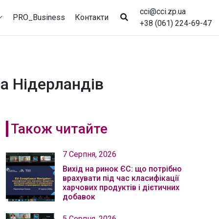
cci@cci.zp.ua
PRO_Business
Контакти
+38 (061) 224-69-47
а Нідерландів
Також читайте
7 Серпня, 2026
Вихід на ринок ЄС: що потрібно
врахувати під час класифікації
харчових продуктів і дієтичних
добавок
5 Серпня, 2026