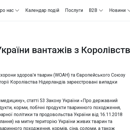
ро нас
Календар подій
Послуги
B2B
Новини
країни вантажів з Королівств
 охорони здоров’я тварин (WOAH) та Європейського Союзу
иторії Королівства Нідерландів зареєстровані випадки
у медицину», статті 53 Закону України «Про державний
укти, корми, побічні продукти тваринного походження,
рарної політики та продовольства України від 16.11.2018
ання) на митну територію України живих тварин та
варинного походження, кормів, сіна, соломи, а також