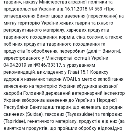
тварин», наказу Міністерства аграрної політики та
продовольства України від 16.11.2018 № 553 «Про
затвердження Вимог щодо ввезення (пересилання) на
митну територію України живих тварин та їхнього
репродуктивного матеріалу, харчових продуктів
тваринного походження, кормів, сіна, соломи, а також
побічних продуктів тваринного походження та
продуктів їх оброблення, переробки» (далі – Вимоги),
зареєстрованого у Міністерстві юстиції України
04.04.2019 за №346/33317, з урахуванням
рекомендацій, викладених у Главі 15.1 Кодексу
здоров’я наземних тварин WOAH, з метою запобігання
занесенню на територію України збудника вказаної
хвороби
Головний державний ветеринарний інспектор
України заборонив ввезення до України з Народної
Республіки Бангладеш тварин, що належать до родин
свиневих (Suidae), таясових (Tayassuidae) та тапірових
(Tapiridae), генетичного матеріалу, продуктів від них
(за
винятком продуктів, що пройшли обробку відповідно