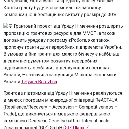
Кредобанк, Укргазбанк та кредитну спілку «Анісія».
Кошти гранту будуть спрямовані на часткову
компенсацію інвестиційних витрат у розмірі до 30%.
Грантовий проект від Уряду Німеччини розширить
пропозицію грантових ресурсів для ММСП, а також
доповнить урядову програму єРобота, яка також
пропонує гранти для переробних підприємств України.
В умовах війни гранти для малого бізнесу є найбільш
дієвим інструментом розвитку переробних
підприємств, особливо, в деокупованих регіонах
України, – зазначила заступниця Міністра економіки
України
Tetyana Berezhna
.
Грантова підтримка від Уряду Німеччини реалізуються
в межах програми міжнародної співпраці ReACT4UA
(Resilience/Recovery – Accession – Competitiveness –
Trade), що виконується німецькою федеральною
компанією Deutsche Gesellschaft für Internationale
Zusammenarbeit (GIZ) GmbH (
GIZ Ukraine
).