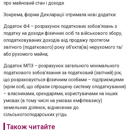
про майновий стан і доходи.
Зокрема, форма Декларації отримала нові додатки:
Додаток Ф4 – розрахунок податкових зобов’язань з
податку на доходи фізичних осіб та військового збору,
оподатковуваних доходів від продажу протягом
звітного (податкового) року об’єкта(ів) нерухомого та/
або рухомого майна;
Додаток МПЗ – розрахунок загального мінімального
податкового зобов’язання за податковий (звітний) рік,
що розраховується фізичним особами – підприємцями
(крім осіб, що обрали спрощену систему оподаткування)
– власниками, орендарями, користувачами на інших
умовах (в тому числі на умовах емфітевзису)
земельних ділянок, віднесених до
сільськогосподарських угідь.
Також читайте