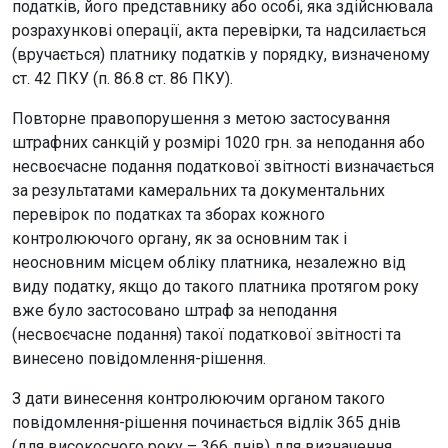
податків, його представнику або особі, яка здійснювала
розрахункові операції, акта перевірки, та надсилається
(вручається) платнику податків у порядку, визначеному
ст. 42 ПКУ (п. 86.8 ст. 86 ПКУ).
Повторне правопорушення з метою застосування
штрафних санкцій у розмірі 1020 грн. за неподання або
несвоєчасне подання податкової звітності визначається
за результатами камеральних та документальних
перевірок по податках та зборах кожного
контролюючого органу, як за основним так і
неосновним місцем обліку платника, незалежно від
виду податку, якщо до такого платника протягом року
вже було застосовано штраф за неподання
(несвоєчасне подання) такої податкової звітності та
винесено повідомлення-рішення.
З дати винесення контролюючим органом такого
повідомлення-рішення починається відлік 365 днів
(для високосного року – 366 днів) для визначення