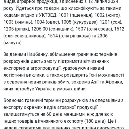
видів аграрної продукції, здійснених з 12 липня 2024
року. Йдеться про товари, що класифікують за такими
кодами згідно з УКТЗЕД: 1001 (пшениця), 1002 (жито),
1003 (ячмінь), 1004 (овес), 1005 (кукурудза), 1201 (соя),
1205 (ріпак), 1206 00 (соняшник), 1507 (олія соєва), 1512
(олія соняшникова), 1514 (олія ріпакова) та 2306
(макуха).
За даними Нацбанку, збільшення граничних термінів
розрахунків дасть змогу підтримати вітчизняних
експортерів агропродукції, ураховуючи наявні
логістичні виклики, а також розширить їхні можливості
з освоєння нових ринків збуту, зокрема Азії та Африки,
яких потребує Україна в умовах війни.
Водночас граничні терміни розрахунків за операціями з
експорту окремих видів аграрної продукції
залишатимуться на 60 днів меншими, ніж для всіх
інших товарів вітчизняного експорту (180 днів). Це і
надалі сприятиме поліпшенню дисципліни своєчасного