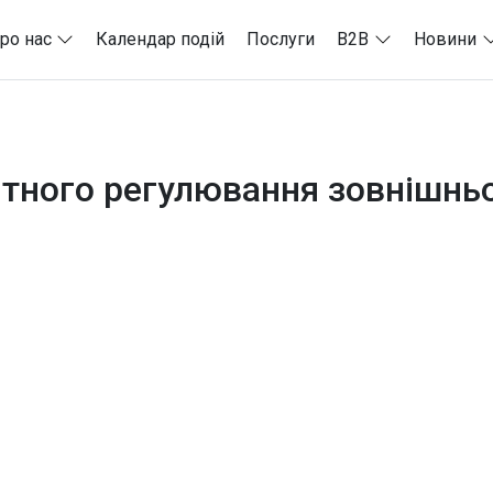
ро нас
Календар подій
Послуги
B2B
Новини
тного регулювання зовнішньо