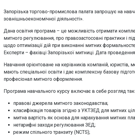
Запорізька торгово-промислова палата запрошує на нав
зовнішньоекономічної діяльності».
Дана освітня програма – це можливість отримати комплек
митного регулювання, про правозастосовні практики і пі
щодо оптимізації дій при виконанні митних формальносте
Експерти – фахівці Запорізької митниці. Дата проведення
Навчання орієнтоване на керівників компаній, юристів, 
мають спеціальної освіти і дає комплексну базову підгот
професіонал митного оформлення.
Програма навчального курсу включає в себе розгляд так
правові джерела митного законодавства;
класифікація товарів згідно з УКТЗЕД для митних ціл
митна вартість як основа для нарахування митних пла
нетарифні заходи регулювання ЗЕД;
режим спільного транзиту (NCTS);