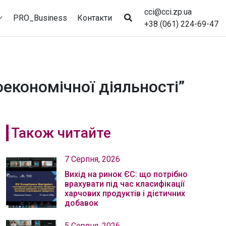
cci@cci.zp.ua
PRO_Business
Контакти
+38 (061) 224-69-47
економічної діяльності”
Також читайте
7 Серпня, 2026
Вихід на ринок ЄС: що потрібно
врахувати під час класифікації
харчових продуктів і дієтичних
добавок
5 Серпня, 2026