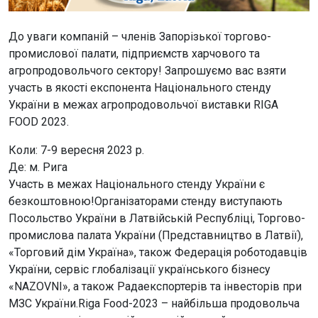
До уваги компаній – членів Запорізької торгово-
промислової палати, підприємств харчового та
агропродовольчого сектору! Запрошуємо вас взяти
участь в якості експонента Національного стенду
України в межах агропродовольчої виставки RIGA
FOOD 2023.
Коли: 7-9 вересня 2023 р.
Де: м. Рига
Участь в межах Національного стенду України є
безкоштовною!Організаторами стенду виступають
Посольство України в Латвійській Республіці, Торгово-
промислова палата України (Представництво в Латвії),
«Торговий дім Україна», також Федерація роботодавців
України, сервіс глобалізації українського бізнесу
«NAZOVNI», а також Радаекспортерів та інвесторів при
МЗС України.Riga Food-2023 – найбільша продовольча