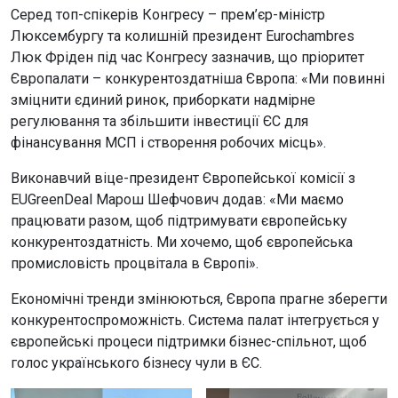
Серед топ-спікерів Конгресу – прем’єр-міністр
Люксембургу та колишній президент Eurochambres
Люк Фріден під час Конгресу зазначив, що пріоритет
Європалати – конкурентоздатніша Європа: «Ми повинні
зміцнити єдиний ринок, приборкати надмірне
регулювання та збільшити інвестиції ЄС для
фінансування МСП і створення робочих місць».
Виконавчий віце-президент Європейської комісії з
EUGreenDeal Марош Шефчович додав: «Ми маємо
працювати разом, щоб підтримувати європейську
конкурентоздатність. Ми хочемо, щоб європейська
промисловість процвітала в Європі».
Економічні тренди змінюються, Європа прагне зберегти
конкурентоспроможність. Система палат інтегрується у
європейські процеси підтримки бізнес-спільнот, щоб
голос українського бізнесу чули в ЄС.