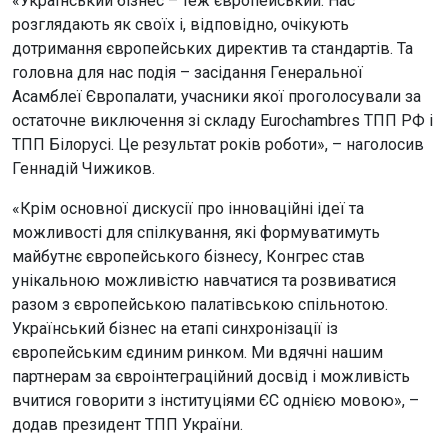
«Український бізнес – теж європейський. Нас
розглядають як своїх і, відповідно, очікують
дотримання європейських директив та стандартів. Та
головна для нас подія – засідання Генеральної
Асамблеї Європалати, учасники якої проголосували за
остаточне виключення зі складу Eurochambres ТПП РФ і
ТПП Білорусі. Це результат років роботи», – наголосив
Геннадій Чижиков.
«Крім основної дискусії про інноваційні ідеї та
можливості для спілкування, які формуватимуть
майбутнє європейського бізнесу, Конгрес став
унікальною можливістю навчатися та розвиватися
разом з європейською палатівською спільнотою.
Український бізнес на етапі синхронізації із
європейським єдиним ринком. Ми вдячні нашим
партнерам за євроінтеграційний досвід і можливість
вчитися говорити з інституціями ЄС однією мовою», –
додав президент ТПП України.