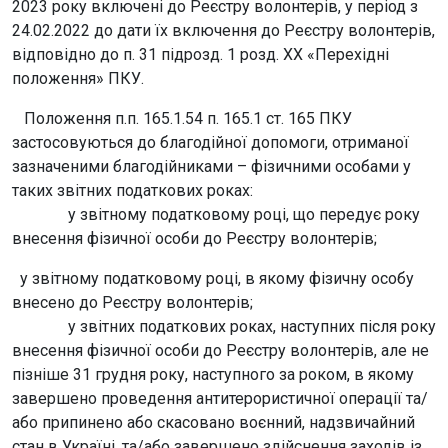
2023 року включені до Реєстру волонтерів, у період з
24.02.2022 до дати їх включення до Реєстру волонтерів,
відповідно до п. 31 підрозд. 1 розд. XX «Перехідні
положення» ПКУ.
Положення п.п. 165.1.54 п. 165.1 ст. 165 ПКУ
застосовуються до благодійної допомоги, отриманої
зазначеними благодійниками – фізичними особами у
таких звітних податкових роках:
у звітному податковому році, що передує року
внесення фізичної особи до Реєстру волонтерів;
у звітному податковому році, в якому фізичну особу
внесено до Реєстру волонтерів;
у звітних податкових роках, наступних після року
внесення фізичної особи до Реєстру волонтерів, але не
пізніше 31 грудня року, наступного за роком, в якому
завершено проведення антитерористичної операції та/
або припинено або скасовано воєнний, надзвичайний
стан в Україні, та/або завершено здійснення заходів із