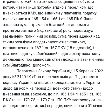
втраченого майна, на житлові, соціальні і побутові
потреби та на інші потреби згідно з переліком, що
визначається КМУ, що виникли у платників податку,
визначених п.п. 165.1.54 п. 165.1 ст. 165 ПКУ. Якщо
загальна сума отриманої благодійної допомоги
протягом звітного (податкового) року перевищує
зазначений граничний розмір, сума перевищення над
таким розміром оподатковується за ставкою,
встановленою п. 167.1 ст. 167 ПКУ (18 відсотків), і
платник податку зобов’язаний подати річну податкову
декларацію про майновий стан і доходи із зазначенням
сум благодійної допомоги.
Положення Закону України від 15 березня 2022
року № 2120-IХ «Про внесення змін до Податкового
кодексу України та інших законодавчих актів України
щодо дії норм на період дії воєнного стану» щодо
внесення змін, зокрема, до п.п. 165.1.54 п. 165.1 ст. 165
ПКУ та п.п. 170.7.8 п. 170.7 ст. 170 ПКУ застосовуються
до податкових (звітних) періодів, починаючи з 01 січня