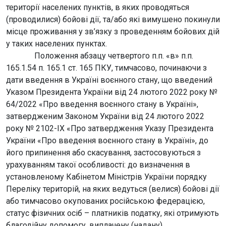
території населених пунктів, в яких проводяться
(проводилися) бойові дії, та/або які вимушено покинули
місце проживання у зв’язку з проведенням бойових дій
у таких населених пунктах.
Положення абзацу четвертого п.п. «в» п.п.
165.1.54 п. 165.1 ст. 165 ПКУ, тимчасово, починаючи з
дати введення в Україні воєнного стану, що введений
Указом Президента України від 24 лютого 2022 року №
64/2022 «Про введення воєнного стану в Україні»,
затвердженим Законом України від 24 лютого 2022
року № 2102-ІХ «Про затвердження Указу Президента
України «Про введення воєнного стану в Україні», до
його припинення або скасування, застосовуються з
урахуванням такої особливості: до визначення в
установленому Кабінетом Міністрів України порядку
Переліку територій, на яких ведуться (велися) бойові дії
або тимчасово окупованих російською федерацією,
статус фізичних осіб – платників податку, які отримують
благодійну допомогу, виплачену (надану)