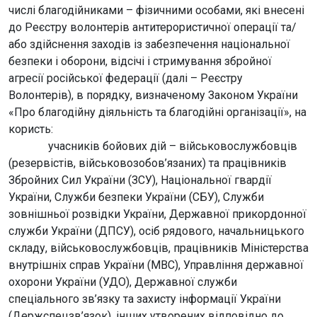
числі благодійниками – фізичними особами, які внесені
до Реєстру волонтерів антитерористичної операції та/
або здійснення заходів із забезпечення національної
безпеки і оборони, відсічі і стримування збройної
агресії російської федерації (далі – Реєстру
Волонтерів), в порядку, визначеному Законом України
«Про благодійну діяльність та благодійні організації», на
користь:
учасників бойових дій – військовослужбовців
(резервістів, військовозобов’язаних) та працівників
Збройних Сил України (ЗСУ), Національної гвардії
України, Служби безпеки України (СБУ), Служби
зовнішньої розвідки України, Державної прикордонної
служби України (ДПСУ), осіб рядового, начальницького
складу, військовослужбовців, працівників Міністерства
внутрішніх справ України (МВС), Управління державної
охорони України (УДО), Державної служби
спеціального зв’язку та захисту інформації України
(Держспецзв’язок), інших утворених відповідно до