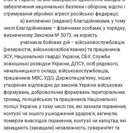
забезпечення національної безпеки і оборони, відсічі і
стримування збройної агресії російської федерації;
в) виплаченої (наданої) благодійниками, у тому
числі благодійниками – фізичними особами, у порядку,
визначеному Законом № 5073, на користь:
учасників бойових дій – військовослужбовців
(резервістів, військовозобов’язаних) та працівників
ЗСУ, Національної гвардії України, СБУ, Служби
зовнішньої розвідки України, ДПСУ, осіб рядового,
начальницького складу, військовослужбовців,
працівників МВС, УДО, Держспецзв’язку, інших
утворених відповідно до законів України військових
формувань, добровольчих формувань територіальних
громад, поліцейських та працівників Національної
поліції України, у тому числі тих, які зазнали поранення,
контузії чи іншого ушкодження здоров’я, загинули,
померли внаслідок поранення, контузії чи каліцтва, які
захищають (захищали) незалежність, суверенітет та