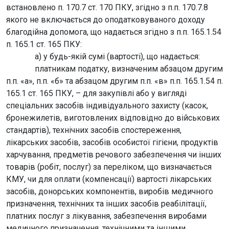
встановлено п. 170.7 ст. 170 ПКУ, згідно з п.п. 170.7.8
якого не включається до оподатковуваного доходу
благодійна допомога, що надається згідно з п.п. 165.1.54
п. 165.1 ст. 165 ПКУ:
а) у будь-якій сумі (вартості), що надається:
платникам податку, визначеним абзацом другим
п.п. «а», п.п. «б» та абзацом другим п.п. «в» п.п. 165.1.54 п.
165.1 ст. 165 ПКУ, – для закупівлі або у вигляді
спеціальних засобів індивідуального захисту (касок,
бронежилетів, виготовлених відповідно до військових
стандартів), технічних засобів спостереження,
лікарських засобів, засобів особистої гігієни, продуктів
харчування, предметів речового забезпечення чи інших
товарів (робіт, послуг) за переліком, що визначається
КМУ, чи для оплати (компенсації) вартості лікарських
засобів, донорських компонентів, виробів медичного
призначення, технічних та інших засобів реабілітації,
платних послуг з лікування, забезпечення виробами
медичного призначення, технічними та іншими