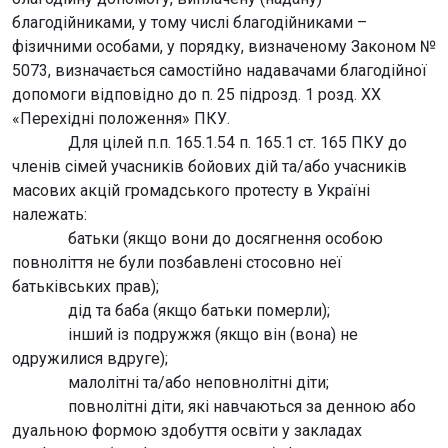
благодійниками, у тому числі благодійниками –
фізичними особами, у порядку, визначеному Законом №
5073, визначається самостійно надавачами благодійної
допомоги відповідно до п. 25 підрозд. 1 розд. XX
«Перехідні положення» ПКУ.
Для цілей п.п. 165.1.54 п. 165.1 ст. 165 ПКУ до
членів сімей учасників бойових дій та/або учасників
масових акцій громадського протесту в Україні
належать:
батьки (якщо вони до досягнення особою
повноліття не були позбавлені стосовно неї
батьківських прав);
дід та баба (якщо батьки померли);
інший із подружжя (якщо він (вона) не
одружилися вдруге);
малолітні та/або неповнолітні діти;
повнолітні діти, які навчаються за денною або
дуальною формою здобуття освіти у закладах