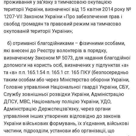
проживання у зв’язку з тимчасовою окупацією
території України, визначеної від 15 квітня 2014 року №
1207-VII Законом України «Про забезпечення прав і
свобод громадян та правовий режим на тимчасово
окупованій території України»;
б) отриманої благодійниками – фізичними особами,
які внесені до Реєстру волонтерів в порядку,
визначеному Законом № 5073, для надання благодійної
допомоги на користь осіб, визначених у підпунктах «а»
та «в» п.п. 165.1.54 п. 165.1 ст. 165 ПКУ (безпосередньо
таким особам або через Міністерство оборони України,
Головне управління Національної гвардії України, СБУ,
Службу зовнішньої розвідки України, Адміністрацію
ДПСУ, МВС, Національну поліцію України, УДО,
Адміністрацію Держспецзв’язку, через органи
управління інших утворених відповідно до законів
України військових формувань, їх з’єднання, військові
частини, підрозділи, установи або організації, що