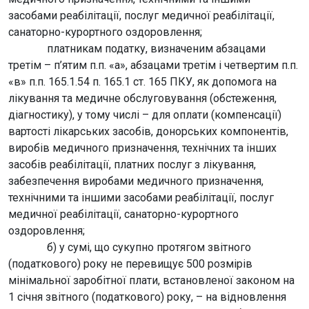
засобами реабілітації, послуг медичної реабілітації,
санаторно-курортного оздоровлення;
платникам податку, визначеним абзацами
третім – п’ятим п.п. «а», абзацами третім і четвертим п.п.
«в» п.п. 165.1.54 п. 165.1 ст. 165 ПКУ, як допомога на
лікування та медичне обслуговування (обстеження,
діагностику), у тому числі – для оплати (компенсації)
вартості лікарських засобів, донорських компонентів,
виробів медичного призначення, технічних та інших
засобів реабілітації, платних послуг з лікування,
забезпечення виробами медичного призначення,
технічними та іншими засобами реабілітації, послуг
медичної реабілітації, санаторно-курортного
оздоровлення;
б) у сумі, що сукупно протягом звітного
(податкового) року не перевищує 500 розмірів
мінімальної заробітної плати, встановленої законом на
1 січня звітного (податкового) року, – на відновлення