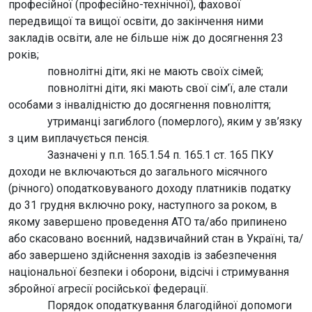
професійної (професійно-технічної), фахової
передвищої та вищої освіти, до закінчення ними
закладів освіти, але не більше ніж до досягнення 23
років;
повнолітні діти, які не мають своїх сімей;
повнолітні діти, які мають свої сім’ї, але стали
особами з інвалідністю до досягнення повноліття;
утриманці загиблого (померлого), яким у зв’язку
з цим виплачується пенсія.
Зазначені у п.п. 165.1.54 п. 165.1 ст. 165 ПКУ
доходи не включаються до загального місячного
(річного) оподатковуваного доходу платників податку
до 31 грудня включно року, наступного за роком, в
якому завершено проведення АТО та/або припинено
або скасовано воєнний, надзвичайний стан в Україні, та/
або завершено здійснення заходів із забезпечення
національної безпеки і оборони, відсічі і стримування
збройної агресії російської федерації.
Порядок оподаткування благодійної допомоги