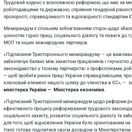
Трудовий кодекс є всеосяжною реформою, що має на меті
роботодавцями та державою, сприяння гендерній рівності
прозорості, справедливості та відповідності стандартам 
Меморандум є спільним зобов’язанням сторін щодо збала
цінностях гідної праці, соціального діалогу та поваги до г
МОП та інших міжнародних партнерів.
«Підписання Тристороннього меморандуму — це важливий
забезпечує баланс між захистом працівників і гнучкістю
законодавство у тісному партнерстві з профспілками, р
— щоб зробити ринок праці України справедливішим, про
ключовий елемент нашого шляху до членства в ЄС», — з
міністерка України — Міністерка економіки.
«Підписаний Тристоронній меморандум щодо реформи ринк
ефективного процесу реформування трудового законодав
соціального захисту, розвиток соціального діалогу та з
для того, щоб відновлення України було орієнтованим на 
Італії готове поділитися своїм досвідом із Міністерство