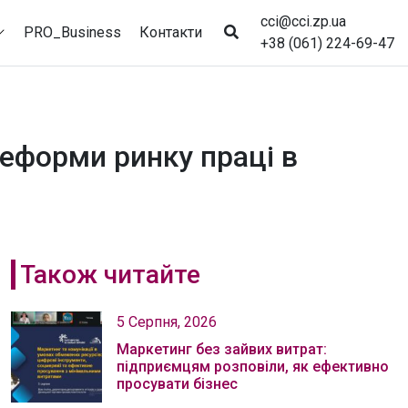
cci@cci.zp.ua
PRO_Business
Контакти
+38 (061) 224-69-47
еформи ринку праці в
Також читайте
5 Серпня, 2026
Маркетинг без зайвих витрат:
підприємцям розповіли, як ефективно
просувати бізнес