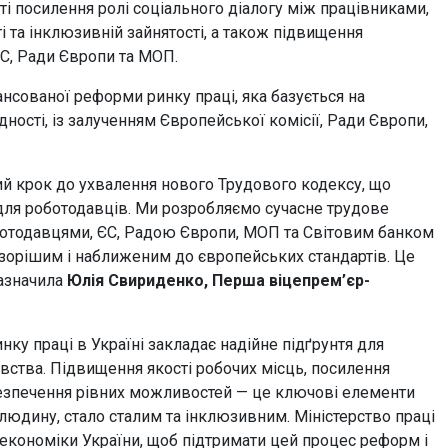
 посилення ролі соціального діалогу між працівниками,
 та інклюзивній зайнятості, а також підвищення
ЄС, Ради Європи та МОП.
нсованої реформи ринку праці, яка базується на
ідності, із залученням Європейської комісії, Ради Європи,
 крок до ухвалення нового Трудового кодексу, що
 для роботодавців. Ми розробляємо сучасне трудове
оботодавцями, ЄС, Радою Європи, МОП та Світовим банком
зорішим і наближеним до європейських стандартів. Це
азначила
Юлія Свириденко, Перша віцепрем’єр-
у праці в Україні закладає надійне підґрунтя для
ства. Підвищення якості робочих місць, посилення
абезпечення рівних можливостей — це ключові елементи
людину, стало сталим та інклюзивним. Міністерство праці
м економіки України, щоб підтримати цей процес реформ і