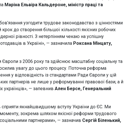
ла
Маріна Ельвіра Кальдероне, міністр праці та
бов’язання узгодити трудове законодавство з цінностями
 крок до створення більшої кількості якісних робочих
дерної рівності. З нетерпінням чекаю на успішну
ботодавців в Україні», — зазначила
Роксана Мінцату,
и Європи з 2006 року та здійснює масштабну соціальну та
посилив увагу до цього процесу. Поточна реформа
ня у відповідність із стандартами Ради Європи у цій
ких партнерів не лише у реформуванні правової бази, а й
іх українців», — запевнив
Ален Берсе, Генеральний
в сприяти якнайшвидшому вступу України до ЄС. Ми
 моменту, зокрема шляхом якісної реформи трудового
 соціальними партнерами», — зазначив
Сергій Біленький,