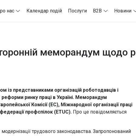
ро нас
Календар подій
Послуги
B2B
Новини
сторонній меморандум щодо р
зом із представниками організацій роботодавців і
 реформи ринку праці в Україні. Меморандум
вропейської Комісії (EC), Міжнародної організації праці
нфедерації профспілок (ETUC).
Про це повідомляється
з модернізації трудового законодавства. Запропонований