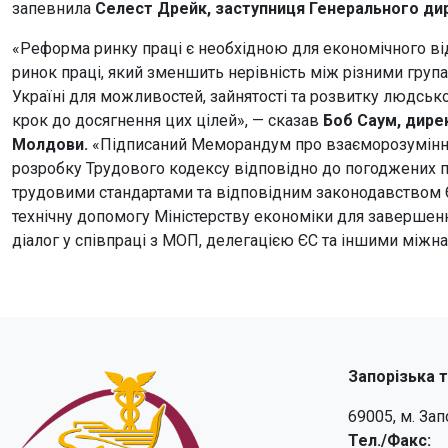
запевнила
Селест Дрейк, заступниця Генерального дир
«Реформа ринку праці є необхідною для економічного в
ринок праці, який зменшить нерівність між різними гру
Україні для можливостей, зайнятості та розвитку людсь
крок до досягнення цих цілей», — сказав
Боб Саум, дирек
Молдови.
«Підписаний Меморандум про взаєморозуміння
розробку Трудового кодексу відповідно до погоджених п
трудовими стандартами та відповідним законодавством ЄС
технічну допомогу Міністерству економіки для завершен
діалог у співпраці з МОП, делегацією ЄС та іншими міжн
Запорізька 
69005, м. За
Тел./Факс: