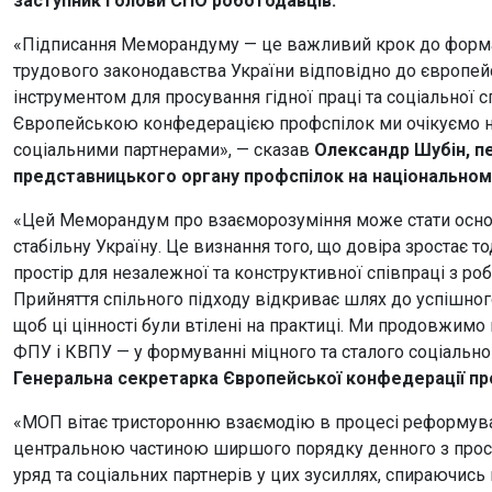
заступник Голови СПО роботодавців.
«Підписання Меморандуму — це важливий крок до формал
трудового законодавства України відповідно до європей
інструментом для просування гідної праці та соціальної 
Європейською конфедерацією профспілок ми очікуємо на
соціальними партнерами», — сказав
Олександр Шубін, п
представницького органу профспілок на національному
«Цей Меморандум про взаєморозуміння може стати основ
стабільну Україну. Це визнання того, що довіра зростає 
простір для незалежної та конструктивної співпраці з р
Прийняття спільного підходу відкриває шлях до успішног
щоб ці цінності були втілені на практиці. Ми продовжимо
ФПУ і КВПУ — у формуванні міцного та сталого соціальног
Генеральна секретарка Європейської конфедерації пр
«МОП вітає тристоронню взаємодію в процесі реформуван
центральною частиною ширшого порядку денного з просув
уряд та соціальних партнерів у цих зусиллях, спираючись 