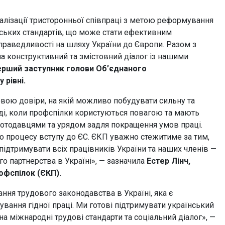
ізації тристоронньої співпраці з метою реформування
ських стандартів, що може стати ефективним
справедливості на шляху України до Європи. Разом з
 конструктивний та змістовний діалог із нашими
ерший заступник голови Об’єднаного
 рівні.
ою довіри, на якій можливо побудувати сильну та
тоді, коли профспілки користуються повагою та мають
оботодавцями та урядом задля покращення умов праці.
о процесу вступу до ЄС. ЄКП уважно стежитиме за тим,
 підтримувати всіх працівників України та наших членів —
о партнерства в Україні», — зазначила
Естер Лінч,
офспілок (ЄКП).
ня трудового законодавства в Україні, яка є
ання гідної праці. Ми готові підтримувати український
на міжнародні трудові стандарти та соціальний діалог», —