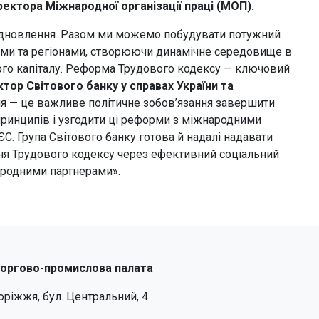
ектора Міжнародної організації праці (МОП).
ідновлення. Разом ми можемо побудувати потужний
пами та регіонами, створюючи динамічне середовище в
кого капіталу. Реформа Трудового кодексу — ключовий
тор Світового банку у справах України та
 — це важливе політичне зобов’язання завершити
ринципів і узгодити ці реформи з міжнародними
. Група Світового банку готова й надалі надавати
ня Трудового кодексу через ефективний соціальний
ародними партнерами».
торгово-промислова палата
поріжжя, бул. Центральний, 4