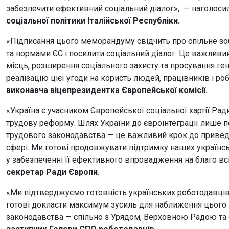
забезпечити ефективний соціальний діалог», — наголоси
соціальної політики Італійської Республіки.
«Підписання цього меморандуму свідчить про спільне зо
та нормами ЄС і посилити соціальний діалог. Це важливий
місць, розширення соціального захисту та просування ген
реалізацію цієї угоди на користь людей, працівників і ро
виконавча віцепрезидентка Європейської комісії.
«Україна є учасником Європейської соціальної хартії Рад
трудову реформу. Шлях України до євроінтеграції лише 
трудового законодавства — це важливий крок до приведен
сфері. Ми готові продовжувати підтримку наших українсь
у забезпеченні її ефективного впровадження на благо вс
секретар Ради Європи.
«Ми підтверджуємо готовність українських роботодавці
готові докласти максимум зусиль для наближення цього
законодавства — спільно з Урядом, Верховною Радою та