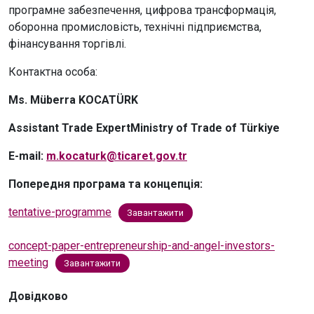
програмне забезпечення, цифрова трансформація,
оборонна промисловість, технічні підприємства,
фінансування торгівлі.
Контактна особа:
Ms. Müberra KOCATÜRK
Assistant Trade ExpertMinistry of Trade of Türkiye
E-mail:
m.kocaturk@ticaret.gov.tr
Попередня програма та концепція:
tentative-programme
Завантажити
concept-paper-entrepreneurship-and-angel-investors-
meeting
Завантажити
Довідково