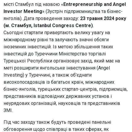
місті Стамбул під назвою «
Entrepreneurship and Angel
Investor Meeting
» (Зустріч підприємництва та бізнес-
янголів). Дата проведення заходу:
23 травня 2024 року
(м. Стамбул, Istanbul Congress Centre)
.
Cьогодні стартапи привертають велику увагу на
міжнародному рівні та залучають значні обсяги
іноземних інвестицій. Із метою збільшення таких
інвестицій до Туреччини Міністерство торгівлі
Турецької Республіки організовує захід, який має на
меті розширити янгольське інвестування (Angel
Investing) у Туреччині, а також об’єднати
високопосадовців із багатьох країн, міжнародних
бізнес-янголів, турецьких стартап-центрів, підприємців,
представників відповідних державних установ і
неурядових організацій, науковців та представників
ЗМІ.
Під час заходу також будуть проведені панельні
обговорення щодо співпраці в таких сферах, як