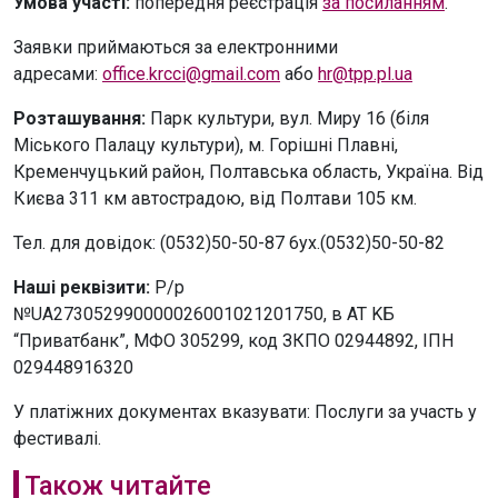
Умова участі:
попередня реєстрація
за посиланням
.
Заявки приймаються за електронними
адресами:
office.krcci@gmail.com
або
hr@tpp.pl.ua
Розташування:
Парк культури, вул. Миру 16 (біля
Міського Палацу культури), м. Горішні Плавні,
Кременчуцький район, Полтавська область, Україна. Від
Києва 311 км автострадою, від Полтави 105 км.
Тел. для довідок: (0532)50-50-87 6yx.(0532)50-50-82
Наші реквізити:
P/p
№UA273052990000026001021201750, в AT KБ
“Приватбанк”, MФO 305299, код ЗКПО 02944892, ІПН
029448916320
У платіжних документах вказувати: Послуги за участь у
фестивалі.
Також читайте