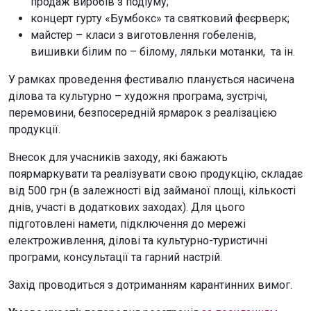
продаж виробів з подіуму;
концерт гурту «Бумбокс» та святковий феєрверк;
майстер – класи з виготовлення гобеленів,
вишивки білим по – білому, ляльки мотанки, та ін.
У рамках проведення фестивалю планується насичена
ділова та культурно – художня програма, зустрічі,
перемовини, безпосередній ярмарок з реалізацією
продукції.
Внесок для учасників заходу, які бажають
поярмаркувати та реалізувати свою продукцію, складає
від 500 грн (в залежності від займаної площі, кількості
днів, участі в додаткових заходах). Для цього
підготовлені намети, підключення до мережі
електроживлення, ділові та культурно-туристичні
програми, консультації та гарний настрій.
Захід проводиться з дотриманням карантинних вимог.