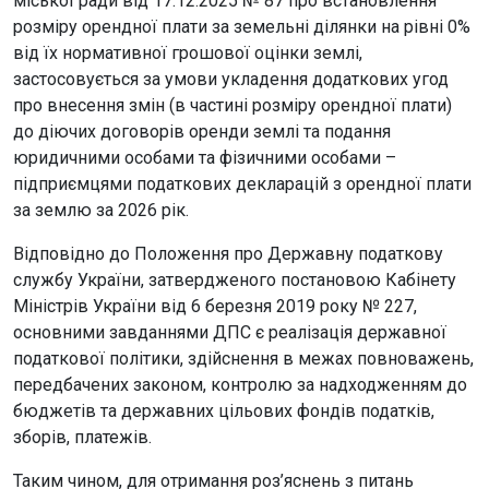
міської ради від 17.12.2025 № 87 про встановлення
розміру орендної плати за земельні ділянки на рівні 0%
від їх нормативної грошової оцінки землі,
застосовується за умови укладення додаткових угод
про внесення змін (в частині розміру орендної плати)
до діючих договорів оренди землі та подання
юридичними особами та фізичними особами –
підприємцями податкових декларацій з орендної плати
за землю за 2026 рік.
Відповідно до Положення про Державну податкову
службу України, затвердженого постановою Кабінету
Міністрів України від 6 березня 2019 року № 227,
основними завданнями ДПС є реалізація державної
податкової політики, здійснення в межах повноважень,
передбачених законом, контролю за надходженням до
бюджетів та державних цільових фондів податків,
зборів, платежів.
Таким чином, для отримання роз’яснень з питань