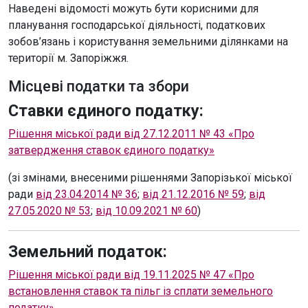
Наведені відомості можуть бути корисними для
планування господарської діяльності, податкових
зобов’язань і користування земельними ділянками на
території м. Запоріжжя.
Місцеві податки та збори
Ставки єдиного податку:
Рішення міської ради від 27.12.2011 № 43 «Про
затвердження ставок єдиного податку»
(зі змінами, внесеними рішеннями Запорізької міської
ради
від 23.04.2014 № 36
;
від 21.12.2016 № 59
;
від
27.05.2020 № 53
;
від 10.09.2021 № 60
)
Земельний податок:
Рішення міської ради від 19.11.2025 № 47 «Про
встановлення ставок та пільг із сплати земельного
податку»