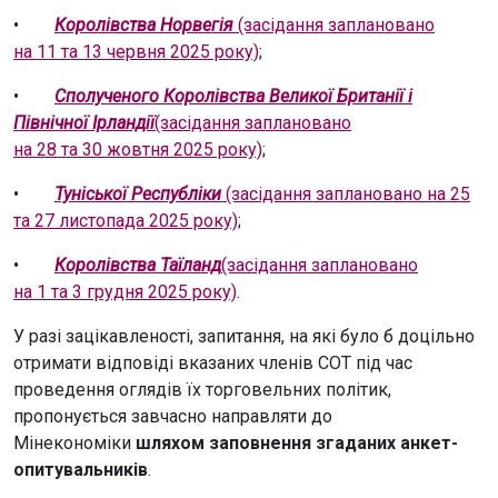
•
Королівства Норвегія
(засідання заплановано
на
11
та 13 червня 2025 року)
;
•
Сполученого Королівства Великої Британії і
Північної Ірландії
(засідання заплановано
на 28 та 30 жовтня 2025 року)
;
•
Туніської Республіки
(засідання заплановано на 25
та
2
7 листопада 2025 року)
;
•
Королівства Таїланд
(засідання заплановано
на 1 та 3 грудня 2025 року)
.
У разі зацікавленості, запитання, на які було б доцільно
отримати відповіді вказаних членів СОТ під час
проведення оглядів їх торговельних політик,
пропонується завчасно направляти до
Мінекономіки
шляхом заповнення згаданих анкет-
опитувальників
.