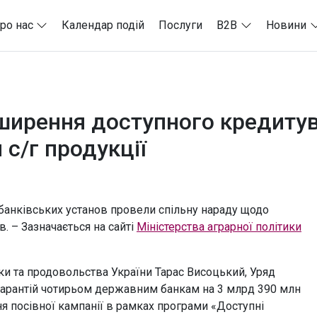
ро нас
Календар подій
Послуги
B2B
Новини
ширення доступного кредитува
с/г продукції
банківських установ провели спільну нараду щодо
. – Зазначається на сайті
Міністерства аграрної політики
ки та продовольства України Тарас Висоцький, Уряд
гарантій чотирьом державним банкам на 3 млрд 390 млн
я посівної кампанії в рамках програми «Доступні