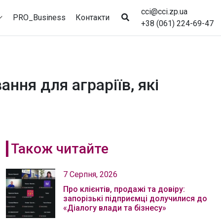
cci@cci.zp.ua
PRO_Business
Контакти
+38 (061) 224-69-47
ння для аграріїв, які
Також читайте
7 Серпня, 2026
Про клієнтів, продажі та довіру:
запорізькі підприємці долучилися до
«Діалогу влади та бізнесу»