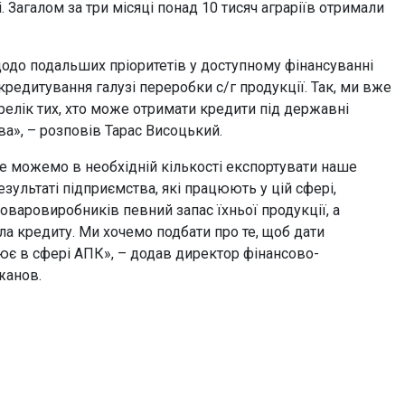
 Загалом за три місяці понад 10 тисяч аграріїв отримали
щодо подальших пріоритетів у доступному фінансуванні
кредитування галузі переробки с/г продукції. Так, ми вже
елік тих, хто може отримати кредити під державні
ва», – розповів Тарас Висоцький.
 не можемо в необхідній кількості експортувати наше
езультаті підприємства, які працюють у цій сфері,
оваровиробників певний запас їхньої продукції, а
іла кредиту. Ми хочемо подбати про те, щоб дати
є в сфері АПК», – додав директор фінансово-
жанов.