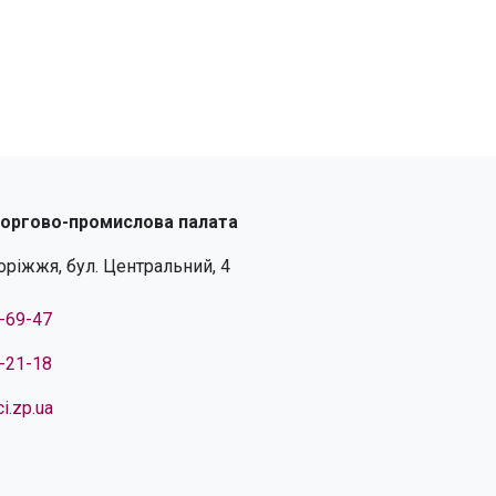
торгово-промислова палата
поріжжя, бул. Центральний, 4
4-69-47
4-21-18
i.zp.ua