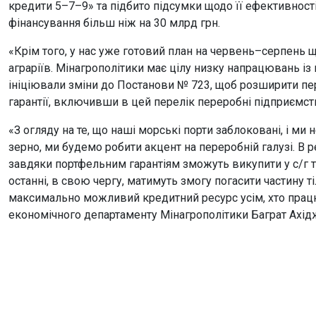
кредити 5–7–9» та підбито підсумки щодо її ефективності.
фінансування більш ніж на 30 млрд грн.
«Крім того, у нас уже готовий план на червень–серпень 
аграріїв. Мінагрополітики має цілу низку напрацювань із 
ініціювали зміни до Постанови № 723, щоб розширити пер
гарантії, включивши в цей перелік переробні підприємст
«З огляду на те, що наші морські порти заблоковані, і ми
зерно, ми будемо робити акцент на переробній галузі. В р
завдяки портфельним гарантіям зможуть викупити у с/г т
останні, в свою чергу, матимуть змогу погасити частину т
максимально можливий кредитний ресурс усім, хто працю
економічного департаменту Мінагрополітики Баграт Ахід