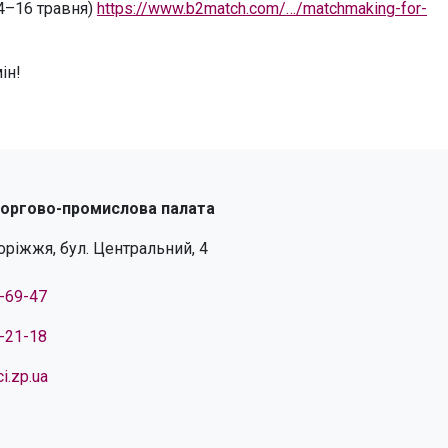
4–16 травня)
https://www.b2match.com/…/matchmaking-for-
ін!
торгово-промислова палата
поріжжя, бул. Центральний, 4
4-69-47
4-21-18
i.zp.ua