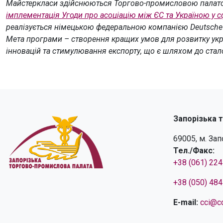
Майстеркласи здійснюються Торгово-промисловою палат
імплементація Угоди про асоціацію між ЄС та Україною у сф
реалізується німецькою федеральною компанією Deutsche Ge
Мета програми – створення кращих умов для розвитку укра
інновацій та стимулювання експорту, що є шляхом до стал
Запорізька 
69005, м. За
Тел./Факс:
+38 (061) 22
+38 (050) 48
E-mail:
cci@cc