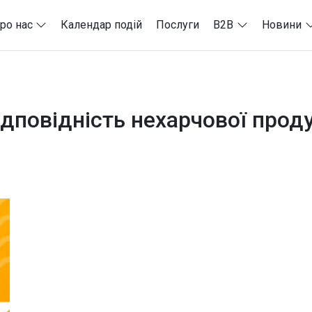
ро нас
Календар подій
Послуги
B2B
Новини
дповідність нехарчової прод