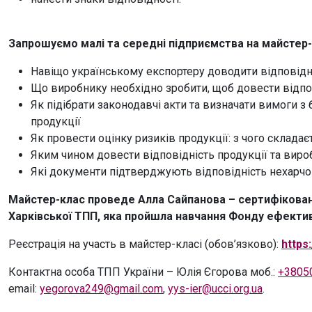
Запрошуємо малі та середні підприємства на майстер-
Навіщо українському експортеру доводити відповідні
Що виробнику необхідно зробити, щоб довести відпов
Як підібрати законодавчі акти та визначати вимоги з
продукції
Як провести оцінку ризиків продукції: з чого складає
Яким чином довести відповідність продукції та виро
Які документи підтверджують відповідність нехарчово
Майстер-клас проведе Алла Сайпанова – сертифіковани
Харківської ТПП, яка пройшла навчання Фонду ефектив
Реєстрація на участь в майстер-класі (обов’язково):
https
Контактна особа ТПП України – Юлія Єгорова моб.:
+3805
email:
yegorova249@gmail.com
,
yys-ier@ucci.org.ua
.