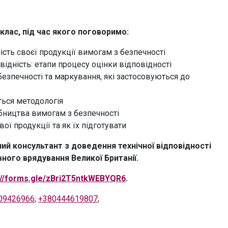
клас, під час якого поговоримо:
сть своєї продукції вимогам з безпечності
ідність: етапи процесу оцінки відповідності
 безпечності та маркування, які застосовуються до
ться методологія
бництва вимогам з безпечності
ї продукції та як їх підготувати
й консультант з доведення технічної відповідності
ного врядування Великої Британії.
://forms.gle/zBri2T5ntkWEBYQR6
.
09426966
;
+380444619807
;