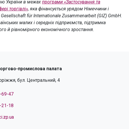
ою України в межах
програми «Застосування та
ері торгівлі»
, яка фінансується урядом Німеччини і
sellschaft für Internationale Zusammenarbeit (GIZ) GmbH.
їнських малих і середніх підприємств, підтримка
ого й рівномірного економічного зростання.
торгово-промислова палата
поріжжя, бул. Центральний, 4
4-69-47
4-21-18
i.zp.ua