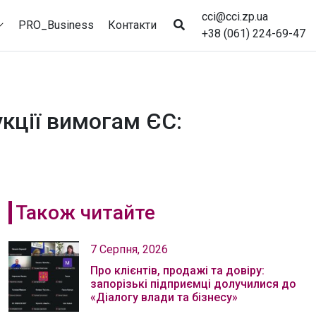
cci@cci.zp.ua
PRO_Business
Контакти
+38 (061) 224-69-47
укції вимогам ЄС:
Також читайте
7 Серпня, 2026
Про клієнтів, продажі та довіру:
запорізькі підприємці долучилися до
«Діалогу влади та бізнесу»