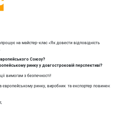
апрошує на майстер-клас «Як довести відповідність
.
 Європейського Союзу?
ропейському ринку у довгостроковій перспективі?
ції вимогам з безпечності!
а європейському ринку, виробник та експортер повинен:
;