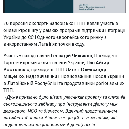
30 вересня експерти Запорізької ТПП взяли участь в
онлайн-тренінгу у рамках програми підтримки інтеграції
України до ЄС і Єдиного європейського ринку з
використанням Латвії як точки входу.
Участь у заході взяли
Геннадій Чижиков
, Президент
Торгово-промислової палати України,
Пан Айгар
Ростовскіс
, президент ТПП Латвії,
Олександр
Міщенко
, Надзвичайний і Повноважний Посол України
в Латвійській Республіці та представники регіональних
ТПП.
«Дуже приємно було вітати учасників проекту та слухачів
сьогоднішнього вебінару про інструменти діалогу між
державою, NGO та бізнесом. Вдячний представникам
латвійської палати, бізнес-асоціацій та компаніям, які
поділились напрацюваннями й досвідом із