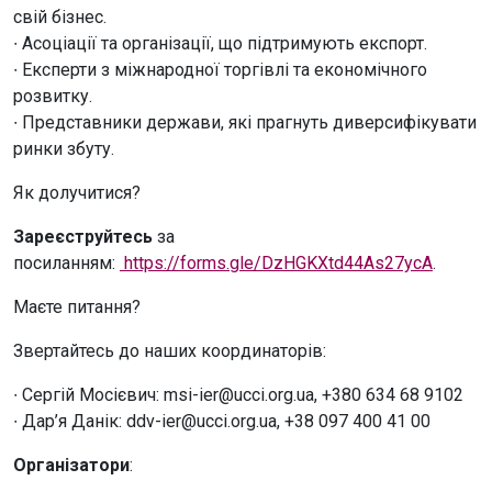
свій бізнес.
∙ Асоціації та організації, що підтримують експорт.
∙ Експерти з міжнародної торгівлі та економічного
розвитку.
∙ Представники держави, які прагнуть диверсифікувати
ринки збуту.
Як долучитися?
Зареєструйтесь
за
посиланням:
https://forms.gle/DzHGKXtd44As27ycA
.
Маєте питання?
Звертайтесь до наших координаторів:
∙ Сергій Мосієвич: msi-ier@ucci.org.ua, ‪+380 634 68 9102
∙ Дар’я Данік: ddv-ier@ucci.org.ua, ‪+38 097 400 41 00
Організатори
: