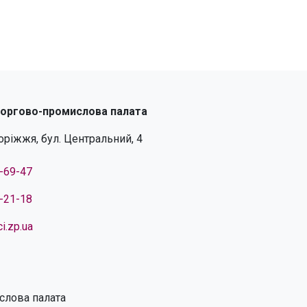
торгово-промислова палата
поріжжя, бул. Центральний, 4
4-69-47
4-21-18
i.zp.ua
слова палата