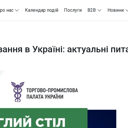
ро нас
Календар подій
Послуги
B2B
Новини
ання в Україні: актуальні пи