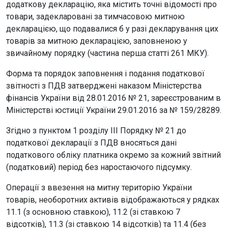
додаткову декларацію, яка містить точні відомості про
товари, задекларовані за тимчасовою митною
декларацією, що подавалися б у разі декларування цих
товарів за митною декларацією, заповненою у
звичайному порядку (частина перша статті 261 МКУ).
Форма та порядок заповнення і подання податкової
звітності з ПДВ затверджені наказом Міністерства
фінансів України від 28.01.2016 № 21, зареєстрованим в
Міністерстві юстиції України 29.01.2016 за № 159/28289.
Згідно з пунктом 1 розділу ІІІ Порядку № 21 до
податкової декларації з ПДВ вносяться дані
податкового обліку платника окремо за кожний звітний
(податковий) період без наростаючого підсумку.
Операції з ввезення на митну територію України
товарів, необоротних активів відображаються у рядках
11.1 (з основною ставкою), 11.2 (зі ставкою 7
відсотків), 11.3 (зі ставкою 14 відсотків) та 11.4 (без