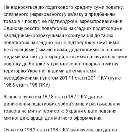
Не відносяться до податкового кредиту суми податку,
сплаченого (нарахованого) у зв’язку з придбанням
товарів / послуг, не підтверджені зареєстрованими в
Єдиному реєстрі податкових накладних податковими
накладними/розрахунками коригування до таких
податкових накладних чи не підтверджені митними
деклараціями (тимчасовими, додатковими та іншими
видами митних декларацій, за якими сплачуються суми
податку до бюджету при ввезенні товарів на митну
територію України), іншими документами,
передбаченими пунктом 201.11 статті 201 ПКУ (пункт
198.6 статті 198 ПКУ).
Згідно з пунктом 187.8 статті 187 ПКУ датою
виникнення податкових зобов’язань у разі ввезення
товарів на митну територію України є дата подання
митної декларації для митного оформлення.
Пунктом 198.2 статті 198 ПКУ визначено, що датою