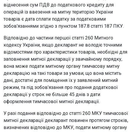
віднесення сум ПДВ до податкового кредиту для
операцій із ввезення на митну територію України
товарів є дата сплати податку за податковими
зобов’язаннями згідно з пунктом 187.8 статті 187 ПКУ.
Відповідно до частини першої статті 260 Митного
кодексу України, якщо декларант не володіє точними
відомостями про характеристики товарів, необхідні для
заповнення митної декларації у звичайному порядку,
вона може подати митному органу тимчасову митну
декларацію на такі товари за умови, що вона містить
дані, достатні для поміщення їх у заявлений митний
режим, та під зобов’язання про подання додаткової
декларації у строк не більше 45 днів з дати
оформлення тимчасової митної декларації.
У разі подання відповідно до статті 260 МКУ тимчасової
митної декларації декларант повинен протягом строків,
визначених відповідно до МКУ, подати митному органу