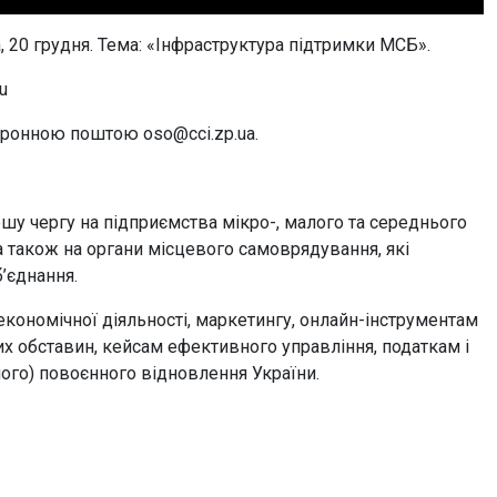
, 20 грудня. Тема: «Інфраструктура підтримки МСБ».
u
ктронною поштою oso@cci.zp.ua.
ршу чергу на підприємства мікро-, малого та середнього
 а також на органи місцевого самоврядування, які
б’єднання.
кономічної діяльності, маркетингу, онлайн-інструментам
их обставин, кейсам ефективного управління, податкам і
лого) повоєнного відновлення України.