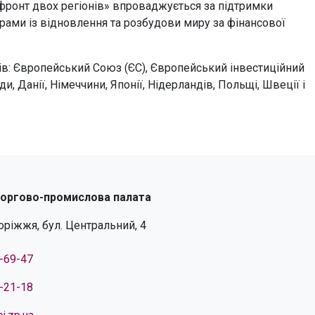
 фронт двох регіонів» впроваджується за підтримки
ами із відновлення та розбудови миру за фінансової
в: Європейський Союз (ЄС), Європейський інвестиційний
и, Данії, Німеччини, Японії, Нідерландів, Польщі, Швеції і
торгово-промислова палата
поріжжя, бул. Центральний, 4
4-69-47
4-21-18