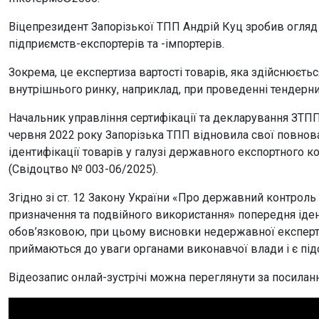
Віцепрезидент Запорізької ТПП Андрій Куц зробив огляд 
підприємств-експортерів та -імпортерів.
Зокрема, це експертиза вартості товарів, яка здійснюєть
внутрішнього ринку, наприклад, при проведенні тендерн
Начальник управління сертифікації та декларування ЗТПП
червня 2022 року Запорізька ТПП відновила свої повнов
ідентифікації товарів у галузі державного експортного ко
(Свідоцтво № 003-06/2025).
Згідно зі ст. 12 Закону України «Про державний контрол
призначення та подвійного використання» попередня іден
обов’язковою, при цьому висновки недержавної експерти
приймаються до уваги органами виконавчої влади і є пі
Відеозапис онлай-зустрічі можна переглянути за посилан