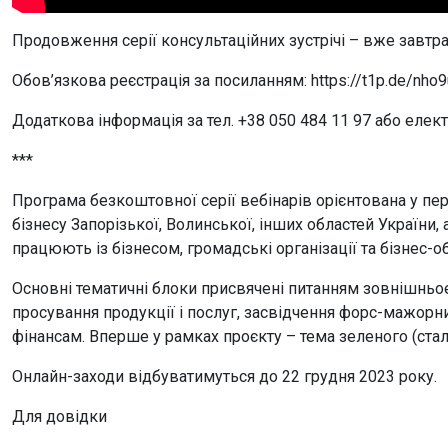
Продовження серії консультаційних зустрічі – вже завтра
Обов’язкова реєстрація за посиланням: https://t1p.de/nho9
Додаткова інформація за тел. +38 050 484 11 97 або еле
***
Програма безкоштовної серії вебінарів орієнтована у пе
бізнесу Запорізької, Волинської, інших областей України,
працюють із бізнесом, громадські організації та бізнес-о
Основні тематичні блоки присвячені питанням зовнішньое
просування продукції і послуг, засвідчення форс-мажорн
фінансам. Вперше у рамках проєкту – тема зеленого (ста
Онлайн-заходи відбуватимуться до 22 грудня 2023 року.
Для довідки