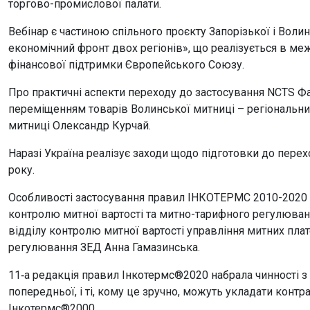
торгово-промислової палати.
Вебінар є частиною спільного проєкту Запорізької і Воли
економічний фронт двох регіонів», що реалізується в ме
фінансової підтримки Європейського Союзу.
Про практичні аспекти переходу до застосування NCTS Фа
переміщенням товарів Волинської митниці – регіональни
митниці Олександр Курчай.
Наразі Україна реалізує заходи щодо підготовки до перех
року.
Особливості застосування правил ІНКОТЕРМС 2010-2020 
контролю митної вартості та митно-тарифного регулюван
відділу контролю митної вартості управління митних пла
регулювання ЗЕД Анна Гамазинська.
11‑а редакція правил Інкотермс®2020 набрала чинності з 1
попередньої, і ті, кому це зручно, можуть укладати конт
Інкотермс®2000.