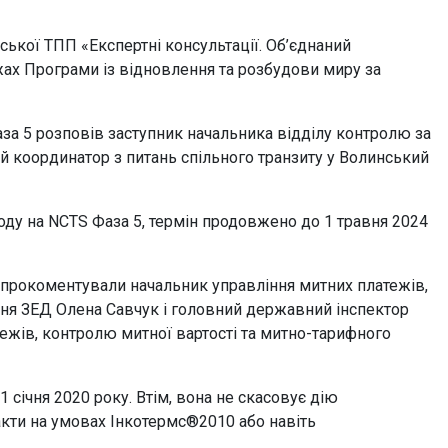
нської ТПП «Експертні консультації. Об’єднаний
жах Програми із відновлення та розбудови миру за
за 5 розповів заступник начальника відділу контролю за
й координатор з питань спільного транзиту у Волинський
оду на NCTS Фаза 5, термін продовжено до 1 травня 2024
прокоментували начальник управління митних платежів,
ня ЗЕД Олена Савчук і головний державний інспектор
тежів, контролю митної вартості та митно-тарифного
 січня 2020 року. Втім, вона не скасовує дію
ракти на умовах Інкотермс®2010 або навіть