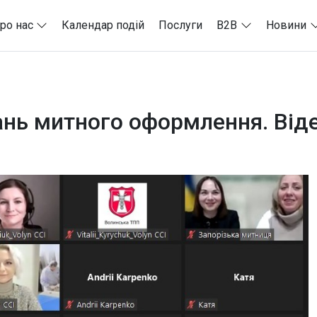
ро нас
Календар подій
Послуги
B2B
Новини
тань митного оформлення. Від