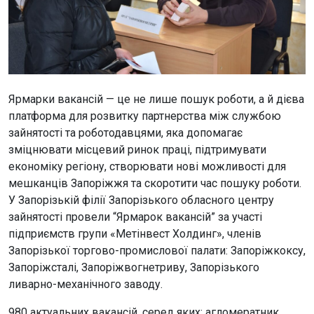
Ярмарки вакансій — це не лише пошук роботи, а й дієва
платформа для розвитку партнерства між службою
зайнятості та роботодавцями, яка допомагає
зміцнювати місцевий ринок праці, підтримувати
економіку регіону, створювати нові можливості для
мешканців Запоріжжя та скоротити час пошуку роботи.
У Запорізькій філії Запорізького обласного центру
зайнятості провели “Ярмарок вакансій” за участі
підприємств групи «Метінвест Холдинг», членів
Запорізької торгово-промислової палати: Запоріжкоксу,
Запоріжсталі, Запоріжвогнетриву, Запорізького
ливарно-механічного заводу.
980 актуальних вакансій, серед яких: агломератник,