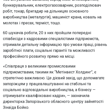
бункерувальник, електрогазозварник, розподілювач
робіт, токар, бригадир на дільницях основного
виробництва (металургія), машиніст крана, коваль на
молотах і пресах, терміст, тощо.
60 шукачів роботи, 20 з них пройшли попередні
співбесіди з кадровими спеціалістами підприємств,
отримали детальну інформацію про умови праці, рівень
заробітної плати, соціальні гарантії та можливості
професійного розвитку прямо на місці.
«Співпраця з великими промисловими
підприємствами, такими як “Метінвест Холдинг”, є
стратегічно важливою. Це дієвий захід, що допомагатє
запоріжцям у працевлаштуванні на стабільні та
соціально відповідальні виробництва, а бізнесу —
отримувати кваліфіковані кадри», — зазначила
директорка Запорізького обласного центру зайнятості
Зінаїда Бойко.