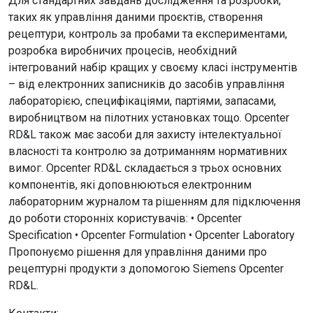
Для стандартних завдань дослідження та розробки,
таких як управління даними проєктів, створення
рецептури, контроль за пробами та експериментами,
розробка виробничих процесів, необхідний
інтегрований набір кращих у своєму класі інструментів
– від електронних записників до засобів управління
лабораторією, специфікаціями, партіями, запасами,
виробництвом на пілотних установках тощо. Opcenter
RD&L також має засоби для захисту інтелектуальної
власності та контролю за дотриманням нормативних
вимог. Opcenter RD&L складається з трьох основних
компонентів, які доповнюються електронним
лабораторним журналом та рішенням для підключення
до роботи сторонніх користувачів: • Opcenter
Specification • Opcenter Formulation • Opcenter Laboratory
Пропонуємо рішення для управління даними про
рецептурні продукти з допомогою Siemens Opcenter
RD&L.