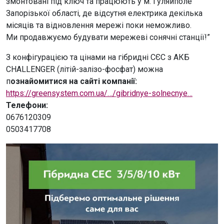
змонтовані під ключ та працюють у м. Гуляйполе
Запорізької області, де відсутня електрика декілька
місяців та відновлення мережі поки неможливо.
Ми продавжуємо будувати мережеві сонячні станції!”
З конфігурацією та цінами на гібридні СЄС з АКБ
CHALLENGER (літій-залізо-фосфат) можна
п
ознайомитися на сайті компанії:
https://greensystem.com.ua/…/gibridnye-solnecnye…
Телефони:
0676120309
0503417708