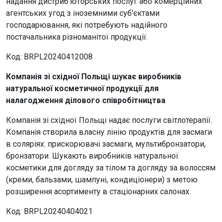
надання дистриб’юторських послуг або комерційних
агентських угод з іноземними суб’єктами
господарювання, які потребують надійного
постачальника різноманітої продукції.
Код: BRPL20240412008
Компанія зі східної Польщі шукає виробників
натуральної косметичної продукції для
налагодження ділового співробітництва
Компанія зі східної Польщі надає послуги світлотерапії.
Компанія створила власну лінію продуктів для засмаги
в соляріях: прискорювачі засмаги, мультибронзатори,
бронзатори. Шукають виробників натуральної
косметики для догляду за тілом та догляду за волоссям
(креми, бальзами, шампуні, кондиціонери) з метою
розширення асортименту в стаціонарних салонах.
Код: BRPL20240404021