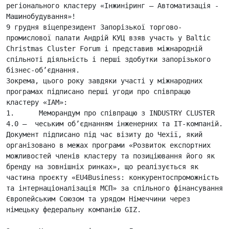
регіонального кластеру «Інжиніринг – Автоматизація - 
Машинобудування»! 

9 грудня віцепрезидент Запорізької торгово-
промислової палати Андрій КУЦ взяв участь у Baltic 
Christmas Cluster Forum і представив міжнародній 
спільноті діяльність і перші здобутки запорізького 
бізнес-об’єднання.

Зокрема, цього року завдяки участі у міжнародних 
програмах підписано перші угоди про співпрацю 
кластеру «ІАМ»:

1.	Меморандум про співпрацю з INDUSTRY CLUSTER 
4.0 –  чеським об’єднанням інженерних та ІТ-компаній.

Документ підписано під час візиту до Чехії, який 
організовано в межах програми «Розвиток експортних 
можливостей членів кластеру та позиціювання його як 
бренду на зовнішніх ринках», що реалізується як 
частина проєкту «EU4Business: конкурентоспроможність 
та інтернаціоналізація МСП» за спільного фінансування 
Європейським Союзом та урядом Німеччини через 
німецьку федеральну компанію GIZ. 
