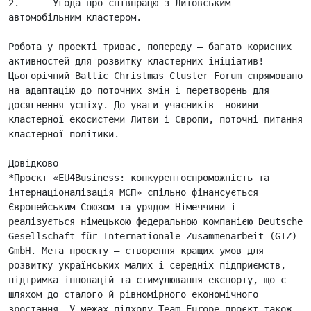
2.	Угода про співпрацю з Литовським 
автомобільним кластером.

Робота у проекті триває, попереду – багато корисних 
активностей для розвитку кластерних ініціатив!

Цьогорічний Baltic Christmas Cluster Forum спрямовано 
на адаптацію до поточних змін і перетворень для 
досягнення успіху. До уваги учасників  новини 
кластерної екосистеми Литви і Європи, поточні питання 
кластерної політики.

Довідково

*Проєкт «EU4Business: конкурентоспроможність та 
інтернаціоналізація МСП» спільно фінансується 
Європейським Союзом та урядом Німеччини і 
реалізується німецькою федеральною компанією Deutsche 
Gesellschaft für Internationale Zusammenarbeit (GIZ) 
GmbH. Мета проєкту – створення кращих умов для 
розвитку українських малих і середніх підприємств, 
підтримка інновацій та стимулювання експорту, що є 
шляхом до сталого й рівномірного економічного 
зростання. У межах підходу Team Europe проєкт також 