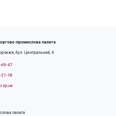
торгово-промислова палата
поріжжя, бул. Центральний, 4
4-69-47
4-21-18
i.zp.ua
слова палата