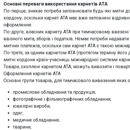
Основні переваги використання карнетів АТА
По-перше, зникає потреба заповнювати будь-які митні д
кордону, оскільки карнет АТА має вже заповнені відрив
оформлення.
По-друге, власник карнету АТА при тимчасовому ввезені т
ввізного мита, зборів i податків. Немає потреби надават
митних платежів, оскільки сам карнет АТА є такою міжна
По-третє, за одним карнетом АТА (протягом терміну його 
митні кордони країн-учасниць міжнародної системи карне
Товари, охоплені карнетом АТА, можуть вивозити і поверт
Оформлення карнетів АТА
Основні групи товарів, для тимчасового вивезення яких 
промислове обладнання та продукція;
фотографічне і фільмографічних обладнання;
ювелірні вироби;
одяг;
медичне обладнання;
тварини;