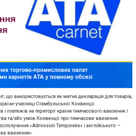
, що використовується як митна декларація для товарів,
країни-учасниці Стамбульської Конвенції.
в і платежів на території країни тимчасового ввезення /
ва та/або умов Конвенції про тимчасове ввезення.
сполучення «Admission Temporaire» і англійського —
ове ввезення».