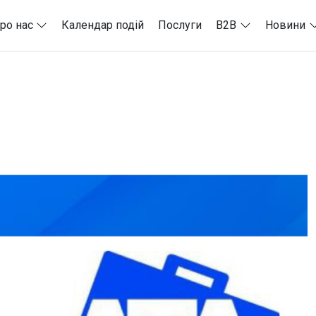
ро нас
Календар подій
Послуги
B2B
Новини