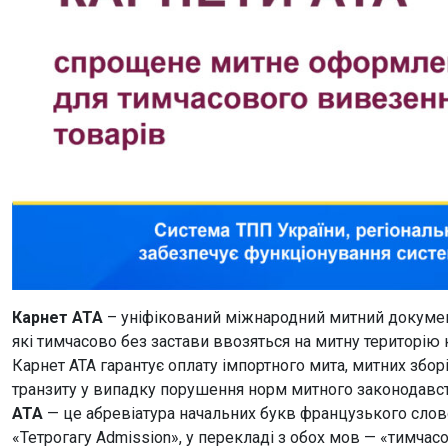
Карнет АТА
– уніфікований міжнародний митний документ
які тимчасово без застави ввозяться на митну територію 
Карнет АТА гарантує оплату імпортного мита, митних зборі
транзиту у випадку порушення норм митного законодавст
АТА
— це абревіатура начальних букв французького слово
«Тетрогагу Admission», у перекладі з обох мов — «тимчас