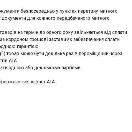
окументи безпосередньо у пунктах перетину митного
ні документи для кожного передбаченого митного
оварів на термін до одного року звільняється від сплати
и за кордоном грошові застави як забезпечення сплати
родною гарантією.
дії) товар може бути декілька разів переміщений через
тів АТА.
ати однією або декількома партіями.
оформляється карнет АТА: