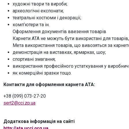
художні твори та вироби;
археологічні експонати;
театральні костюми і декорації;
комп’ютери та ін.
Оформлення документів ввезення товарів
Карнети АТА не можуть бути використані для товарів, 
Мета використання товарів, що вивозяться за карнет
демонстрація на виставках, ярмарках, шоу;
спортивні змагання;
використання професійного устаткування у виробничи
як комерційні зразки тощо.
Контакти для оформлення карнета АТА:
+38 (099) 073-27-20
sert2@cci.zp.ua
Додаткова інформація на сайті
http://ata.ucci.org.ua