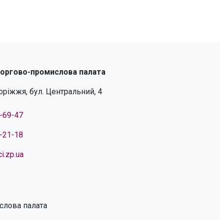
торгово-промислова палата
поріжжя, бул. Центральний, 4
4-69-47
4-21-18
i.zp.ua
слова палата