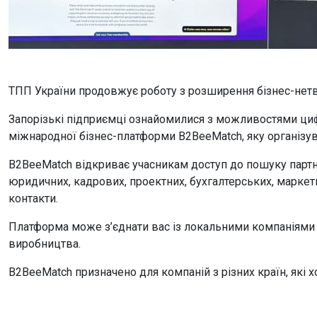
ТПП України продовжує роботу з розширення бізнес-нетв
Запорізькі підприємці ознайомилися з можливостями цифр
міжнародної бізнес-платформи B2BeeMatch, яку організу
B2BeeMatch відкриває учасникам доступ до пошуку партне
юридичних, кадрових, проектних, бухгалтерських, маркет
контакти.
Платформа може з’єднати вас із локальними компаніями в
виробництва.
B2BeeMatch призначено для компаній з різних країн, які 