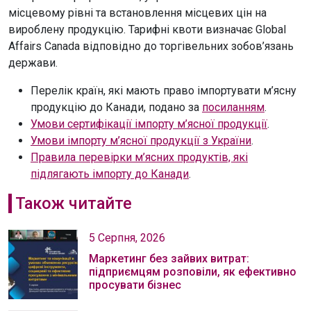
місцевому рівні та встановлення місцевих цін на
вироблену продукцію. Тарифні квоти визначає Global
Affairs Canada відповідно до торгівельних зобов’язань
держави.
Перелік країн, які мають право імпортувати м’ясну
продукцію до Канади, подано за
посиланням
.
Умови сертифікації імпорту м’ясної продукції
.
Умови імпорту м’ясної продукції з України
.
Правила перевірки м’ясних продуктів, які
підлягають імпорту до Канади
.
Також читайте
5 Серпня, 2026
Маркетинг без зайвих витрат:
підприємцям розповіли, як ефективно
просувати бізнес