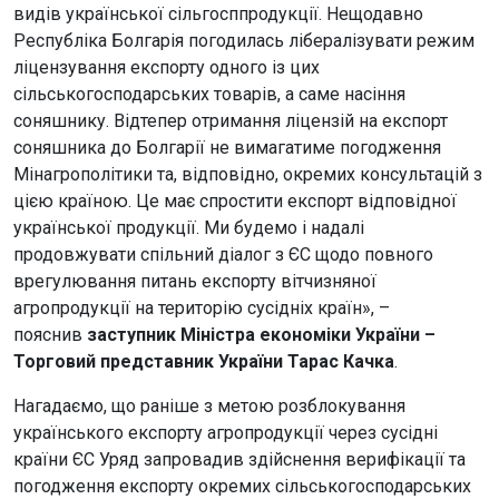
видів української сільгосппродукції. Нещодавно
Республіка Болгарія погодилась лібералізувати режим
ліцензування експорту одного із цих
сільськогосподарських товарів, а саме насіння
соняшнику. Відтепер отримання ліцензій на експорт
соняшника до Болгарії не вимагатиме погодження
Мінагрополітики та, відповідно, окремих консультацій з
цією країною. Це має спростити експорт відповідної
української продукції. Ми будемо і надалі
продовжувати спільний діалог з ЄС щодо повного
врегулювання питань експорту вітчизняної
агропродукції на територію сусідніх країн», –
пояснив
заступник Міністра економіки України –
Торговий представник України Тарас Качка
.
Нагадаємо, що раніше з метою розблокування
українського експорту агропродукції через сусідні
країни ЄС Уряд запровадив здійснення верифікації та
погодження експорту окремих сільськогосподарських