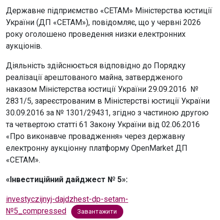
Державне підприємство «СЕТАМ» Міністерства юстиції
України (ДП «СЕТАМ»), повідомляє, що у червні 2026
року оголошено проведення низки електронних
аукціонів.
Діяльність здійснюється відповідно до Порядку
реалізації арештованого майна, затвердженого
наказом Міністерства юстиції України 29.09.2016 №
2831/5, зареєстрованим в Міністерстві юстиції України
30.09.2016 за № 1301/29431, згідно з частиною другою
та четвертою статті 61 Закону України від 02.06.2016
«Про виконавче провадження» через державну
електронну аукціонну платформу OpenMarket ДП
«СЕТАМ».
«Інвестиційний дайджест № 5»:
investyczijnyj-dajdzhest-dp-setam-
№5_compressed
Завантажити