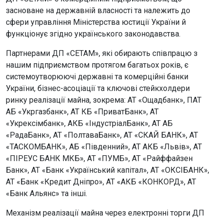
засноване на державній власності та належить до
сфери управління Міністерства юстиції України й
функціонує згідно українського законодавства.
Партнерами ДП «СЕТАМ», які обирають співпрацю з
нашим підприємством протягом багатьох років, є
системоутворюючі державні та комерційні банки
України, бізнес-асоціації та ключові стейкхолдери
ринку реалізації майна, зокрема: АТ «Ощадбанк», ПАТ
АБ «Укргазбанк», АТ КБ «ПриватБанк», АТ
«Укрексімбанк», АКБ «ІндустріалБанк», АТ АБ
«РадаБанк», АТ «ПолтаваБанк», АТ «СКАЙ БАНК», АТ
«ТАСКОМБАНК», АБ «Південний», АТ АКБ «Львів», АТ
«ПІРЕУС БАНК МКБ», АТ «ПУМБ», АТ «Райффайзен
Банк», АТ «Банк «Український капітал», АТ «ОКСІБАНК»,
АТ «Банк «Кредит Дніпро», АТ «АКБ «КОНКОРД», АТ
«Банк Альянс» та інші.
Механізм реалізації майна через електронні торги ДП