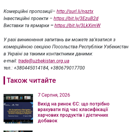
Комерційні пропозиції–
http://surl.li/nqztx
Інвестиційні проекти –
https://bit.ly/3EzuB2d
Виставки та ярмарки
–
https://bit.ly/3LkXimW
У разі виникнення запитань ви можете зв’язатися з
комерційною секцією Посольства Республіки Узбекистан
в Україні за такими контактними даними:
e-mail:
trade@uzbekistan.org.ua
тел.: +380445014184, +380679017700
Також читайте
7 Серпня, 2026
Вихід на ринок ЄС: що потрібно
врахувати під час класифікації
харчових продуктів і дієтичних
добавок