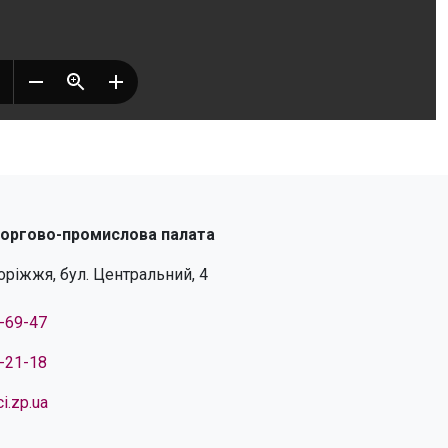
торгово-промислова палата
поріжжя, бул. Центральний, 4
4-69-47
4-21-18
i.zp.ua