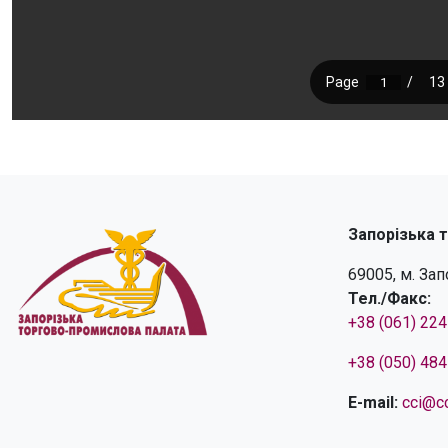
Запорізька 
69005, м. За
Тел./Факс:
+38 (061) 22
+38 (050) 48
E-mail:
cci@cc