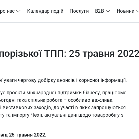
ро нас
Календар подій
Послуги
B2B
Новини
орізької ТПП: 25 травня 202
уваги чергову добірку анонсів і корисної інформації.
зує проєкти міжнародної підтримки бізнесу, працюємо
огодні така спільна робота – особливо важлива.
і виставкових заходів, до участі в яких запрошуються
у та імпорту Чехії, актуальні дані щодо товарообігу з
ід 25 травня 2022: