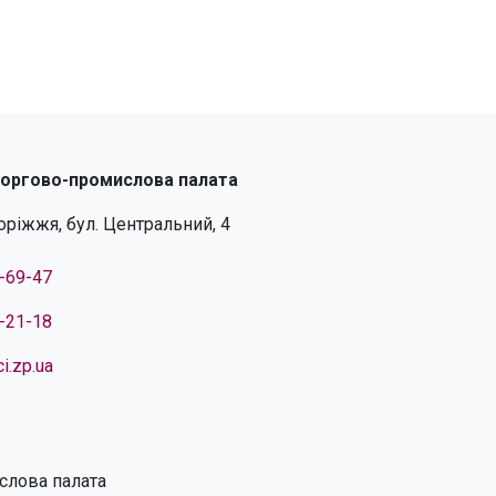
торгово-промислова палата
поріжжя, бул. Центральний, 4
4-69-47
4-21-18
i.zp.ua
слова палата