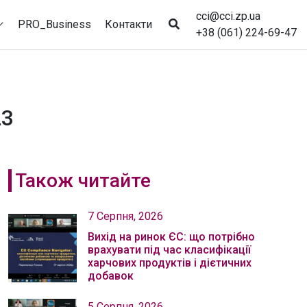
cci@cci.zp.ua
PRO_Business
Контакти
+38 (061) 224-69-47
23
Також читайте
7 Серпня, 2026
Вихід на ринок ЄС: що потрібно
врахувати під час класифікації
харчових продуктів і дієтичних
добавок
5 Серпня, 2026