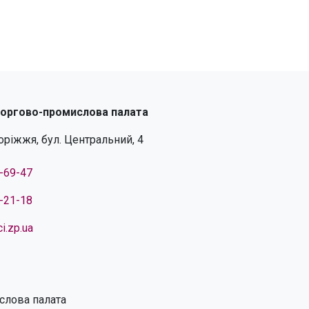
торгово-промислова палата
поріжжя, бул. Центральний, 4
4-69-47
4-21-18
i.zp.ua
слова палата