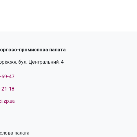
торгово-промислова палата
поріжжя, бул. Центральний, 4
4-69-47
4-21-18
i.zp.ua
слова палата