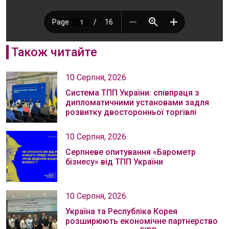
Також читайте
10 Серпня, 2026
Система ТПП України: співпраця з
дипломатичними установами задля
розвитку двосторонньої торгівлі
10 Серпня, 2026
Серпневе опитування «Барометр
бізнесу» від ТПП України
10 Серпня, 2026
Україна та Республіка Корея
розширюють економічне партнерство