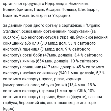
органічної продукції є Нідерланди, Німеччина,
Великобританія, Італія, Австрія, Польща, Швейцарія,
Бельгія, Чехія, Болгарія та Угорщина.
За даними провідного органу з сертифікації “Organic
Standard”, основними органічними продуктами (за
обсягом), що експортуються з України, були сирі насіння
соняшнику або олія (3,8 млрд дол., 53 % світового
експорту), пшениця (3 млрд дол., 9 % світового
експорту), соєві боби (47млн. доларів, 3,4 % світового
експорту), ячмінь (654 млн. доларів, 10 % світового
експорту), соняшник (417 млн. доларів, 45 % світового
експорту), насіння соняшнику (940,1 млн. доларів, 5,2 %
світового експорту), просо, ріпак, чорниця
(заморожена), овес, яблука (свіжі) (13,4 млн., 15 %
світового експорту), гречка (1 млн. дол. США, 10%
світового експорту), гірчиця, бузина (фрукти), насіння
гарбуза, березовий сік, льон, пластівці, жито, горіх
(ядро).