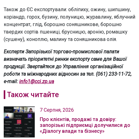
Також до ЄС експортували: обліпиху, ожину, шипшину,
коріандр, горох, бузину, полуницю, журавлину, яблучний
концентрат, глід, борошно соняшникове, борошно
твердих сортів пшениці, брусницю, аронію, ромашку
(сушену), коноплю, малину та соняшникова олія.
Експерти Запорізької торгово-промислової палати
визначать пріоритетні ринки експорту саме для Вашої
продукції. Звертайтеся до Управління організаційної
роботи та міжнародних відносин за тел. (061) 233-11-72,
e-mail:
info1@cci.zp.ua
Також читайте
7 Серпня, 2026
Про клієнтів, продажі та довіру:
запорізькі підприємці долучилися до
«Діалогу влади та бізнесу»