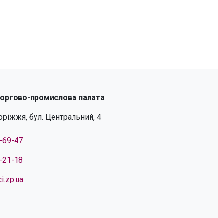
торгово-промислова палата
поріжжя, бул. Центральний, 4
4-69-47
4-21-18
i.zp.ua