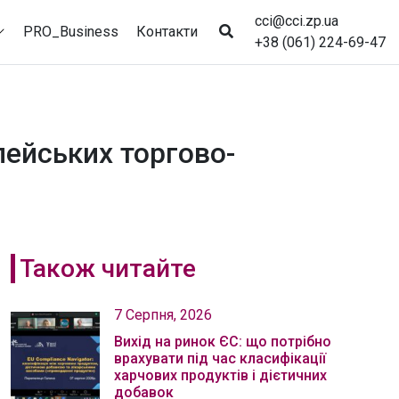
cci@cci.zp.ua
PRO_Business
Контакти
+38 (061) 224-69-47
пейських торгово-
Також читайте
7 Серпня, 2026
Вихід на ринок ЄС: що потрібно
врахувати під час класифікації
харчових продуктів і дієтичних
добавок