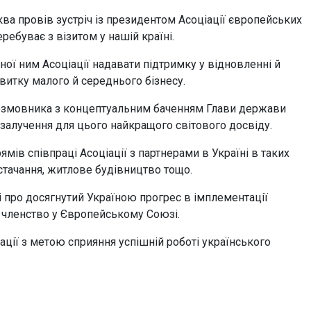
ва провів зустріч із президентом Асоціації європейських
ебуває з візитом у нашій країні.
ої ним Асоціації надавати підтримку у відновленні й
витку малого й середнього бізнесу.
розмовника з концептуальним баченням Глави держави
 залучення для цього найкращого світового досвіду.
ів співпраці Асоціації з партнерами в Україні в таких
остачання, житлове будівництво тощо.
 про досягнутий Україною прогрес в імплементації
 членство у Європейському Союзі.
ації з метою сприяння успішній роботі українського