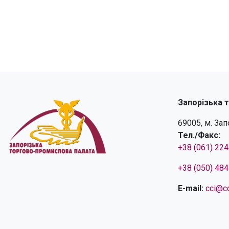
Запорізька 
69005, м. За
Тел./Факс:
+38 (061) 22
+38 (050) 48
E-mail:
cci@cc