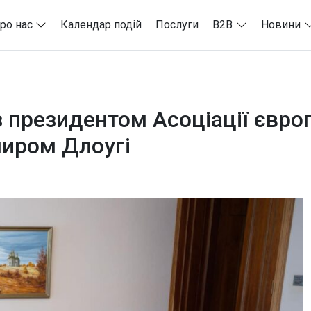
ро нас
Календар подій
Послуги
B2B
Новини
із президентом Асоціації євро
иром Длоугі