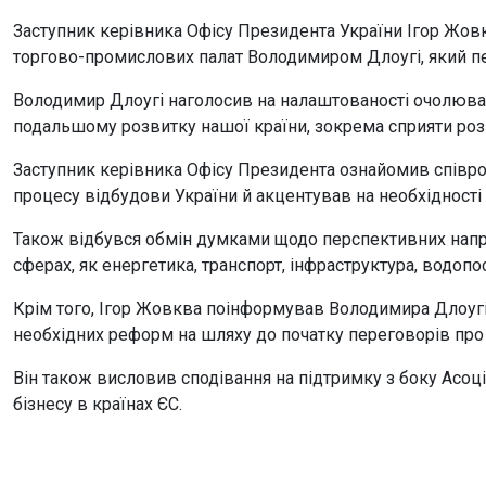
Заступник керівника Офісу Президента України Ігор Жовк
торгово-промислових палат Володимиром Длоугі, який пер
Володимир Длоугі наголосив на налаштованості очолюван
подальшому розвитку нашої країни, зокрема сприяти роз
Заступник керівника Офісу Президента ознайомив спів
процесу відбудови України й акцентував на необхідності
Також відбувся обмін думками щодо перспективних напрям
сферах, як енергетика, транспорт, інфраструктура, водоп
Крім того, Ігор Жовква поінформував Володимира Длоугі
необхідних реформ на шляху до початку переговорів про
Він також висловив сподівання на підтримку з боку Асоці
бізнесу в країнах ЄС.