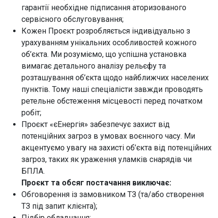
гарантії необхідне підписання аторизованого
сервісного обслуговування;
Кожен Проєкт розробляється індивідуально з
урахуванням унікальних особливостей кожного
об’єкта. Ми розуміємо, що успішна установка
вимагає детального аналізу рельєфу та
розташування об’єкта щодо найближчих населених
пунктів. Тому наші спеціалісти завжди проводять
ретельне обстеження місцевості перед початком
робіт;
Проєкт «єЕнергія» забезпечує захист від
потенційних загроз в умовах воєнного часу. Ми
акцентуємо увагу на захисті об’єкта від потенційних
загроз, таких як ураження уламків снарядів чи
БПЛА.
Проєкт та обсяг постачання виключає:
Обговорення із замовником ТЗ (та/або створення
ТЗ під запит клієнта);
Підбір обладнання;