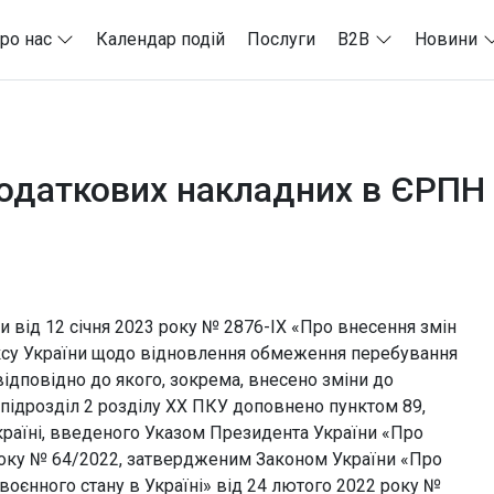
ро нас
Календар подій
Послуги
B2B
Новини
податкових накладних в ЄРПН п
и від 12 січня 2023 року № 2876-ІХ «Про внесення змін
ксу України щодо відновлення обмеження перебування
відповідно до якого, зокрема, внесено зміни до
 підрозділ 2 розділу XX ПКУ доповнено пунктом 89,
Україні, введеного Указом Президента України «Про
 року № 64/2022, затвердженим Законом України «Про
оєнного стану в Україні» від 24 лютого 2022 року №