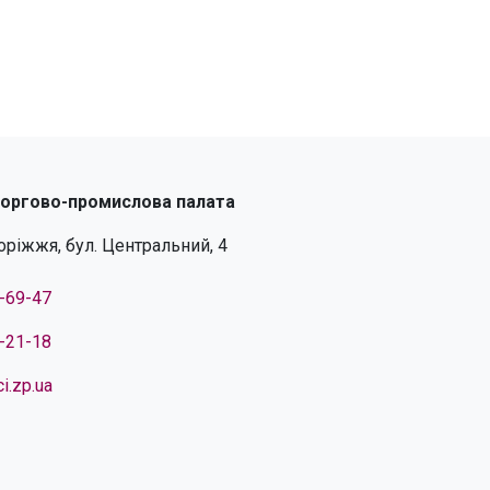
торгово-промислова палата
поріжжя, бул. Центральний, 4
4-69-47
4-21-18
i.zp.ua