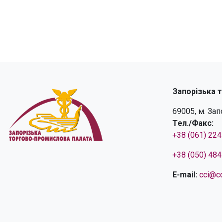
Запорізька 
69005, м. За
Тел./Факс:
+38 (061) 22
+38 (050) 48
E-mail:
cci@cc